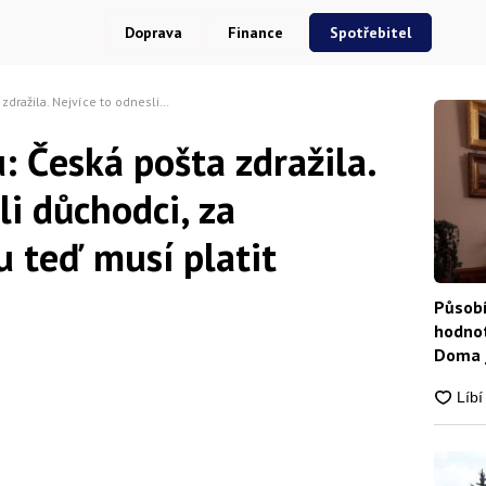
Doprava
Finance
Spotřebitel
to odnesli důchodci, za oblíbenou službu teď musí platit dvojnásobek
: Česká pošta zdražila.
li důchodci, za
u teď musí platit
Působí
hodnot
Doma j