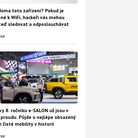
oma toto zařízení? Pokud je
ené k WiFi, hackeři vás mohou
teď sledovat a odposlouchávat
vy 8. ročníku e-SALON už jsou v
proudu. Půjde o nejlépe obsazený
 čisté mobility v historii