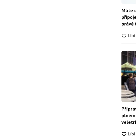
Máte d
připoj
právě 
Přípra
plném 
veletrh