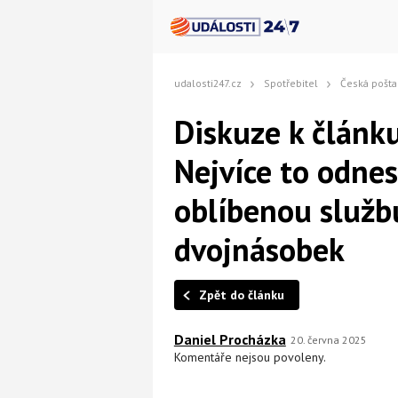
udalosti247.cz
Spotřebitel
Česká pošta zdražila. Nejvíce 
Diskuze k článku
Nejvíce to odnes
oblíbenou služb
dvojnásobek
Zpět do článku
Daniel Procházka
20. června 2025
Komentáře nejsou povoleny.