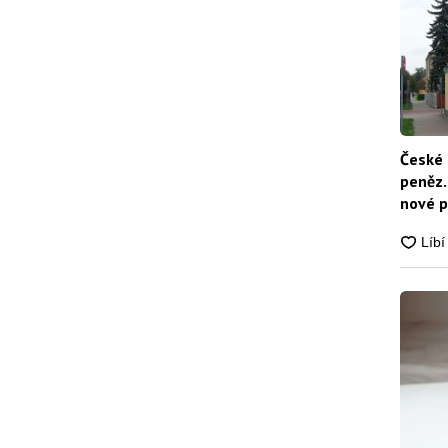
České 
peněz.
nové p
nikdo