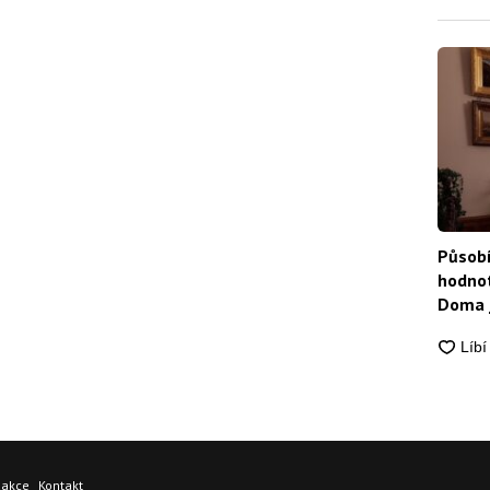
Působí
hodnot
Doma j
dakce
Kontakt