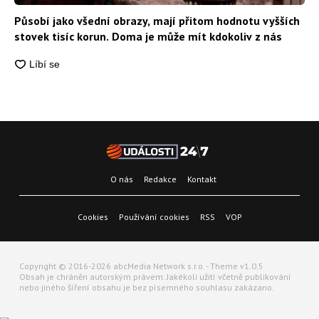
Působí jako všední obrazy, mají přitom hodnotu vyšších
stovek tisíc korun. Doma je může mít kdokoliv z nás
O nás
Redakce
Kontakt
Cookies
Používání cookies
RSS
VOP
Copyright © 2016-2026 abcMedia Network s.r.o. - Theme v1.0.5
Obsah je chráněn autorským právem. Jakékoli užití včetně publikování
nebo jiného šíření obsahu je bez písemného souhlasu zakázano.