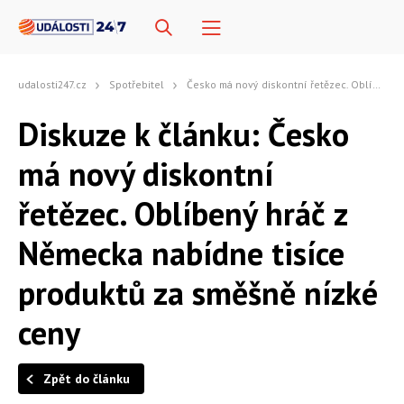
udalosti247.cz
Spotřebitel
Česko má nový diskontní řetězec. Oblíbený hráč z Německa nabídne tisíce produktů za směšně nízké ceny
Diskuze k článku: Česko
má nový diskontní
řetězec. Oblíbený hráč z
Německa nabídne tisíce
produktů za směšně nízké
ceny
Zpět do článku