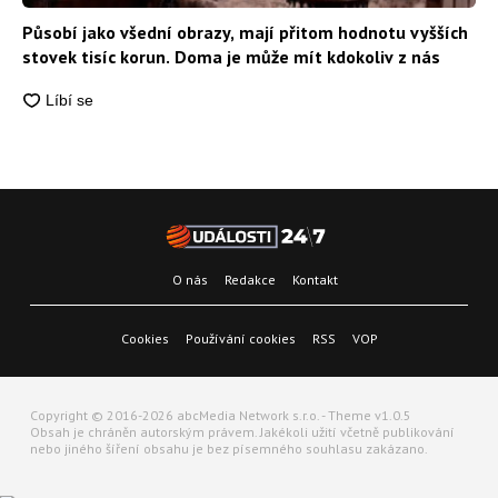
Působí jako všední obrazy, mají přitom hodnotu vyšších
stovek tisíc korun. Doma je může mít kdokoliv z nás
O nás
Redakce
Kontakt
Cookies
Používání cookies
RSS
VOP
Copyright © 2016-2026 abcMedia Network s.r.o. - Theme v1.0.5
Obsah je chráněn autorským právem. Jakékoli užití včetně publikování
nebo jiného šíření obsahu je bez písemného souhlasu zakázano.