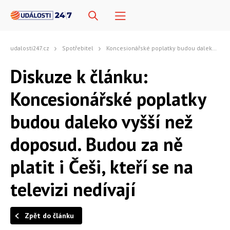
udalosti247.cz
Spotřebitel
Koncesionářské poplatky budou daleko vyšší než doposud. Budou za ně platit i Češi, kteří se na televizi nedívají
Diskuze k článku:
Koncesionářské poplatky
budou daleko vyšší než
doposud. Budou za ně
platit i Češi, kteří se na
televizi nedívají
Zpět do článku