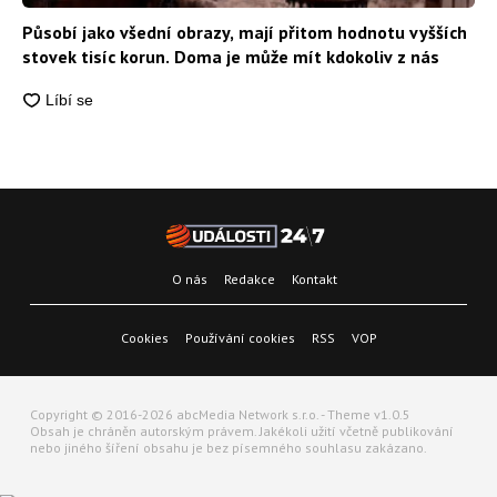
Působí jako všední obrazy, mají přitom hodnotu vyšších
stovek tisíc korun. Doma je může mít kdokoliv z nás
O nás
Redakce
Kontakt
Cookies
Používání cookies
RSS
VOP
Copyright © 2016-2026 abcMedia Network s.r.o. - Theme v1.0.5
Obsah je chráněn autorským právem. Jakékoli užití včetně publikování
nebo jiného šíření obsahu je bez písemného souhlasu zakázano.