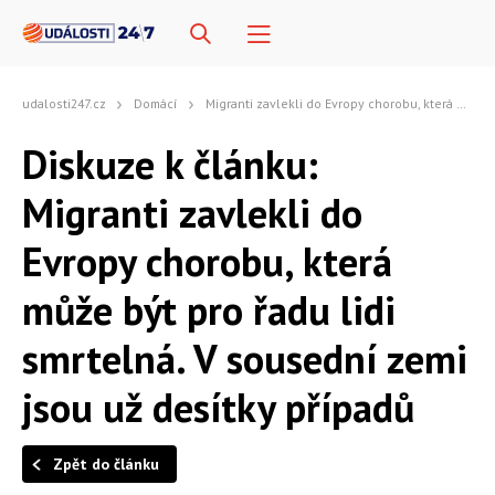
udalosti247.cz
Domácí
Migranti zavlekli do Evropy chorobu, která může být pro řadu lidi smrtelná. V sousední zemi jsou už desítky případů
Diskuze k článku:
Migranti zavlekli do
Evropy chorobu, která
může být pro řadu lidi
smrtelná. V sousední zemi
jsou už desítky případů
Zpět do článku