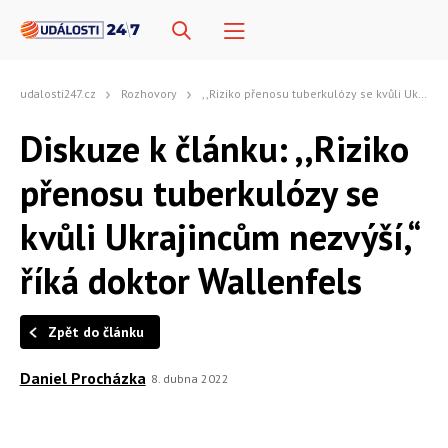
udalosti247.cz
Rozhovory
,,Riziko přenosu tuberkulózy se kvůli Ukrajincům nezvýší,“ říká doktor Wallenfels
Diskuze k článku: ,,Riziko
přenosu tuberkulózy se
kvůli Ukrajincům nezvýší,“
říká doktor Wallenfels
Zpět do článku
Daniel Procházka
8. dubna 2022