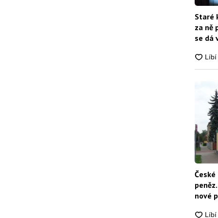
Staré 
za ně 
se dá 
České 
peněz.
nové p
nikdo