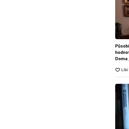
Působí
hodnot
Doma j