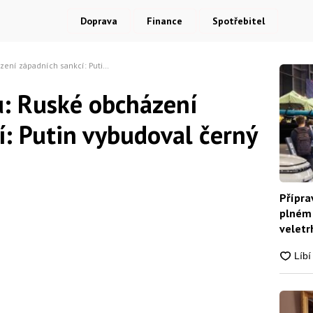
Doprava
Finance
Spotřebitel
padních sankcí: Putin vybudoval černý trh
Diskuze
u: Ruské obcházení
í: Putin vybudoval černý
Přípra
plném 
veletrh