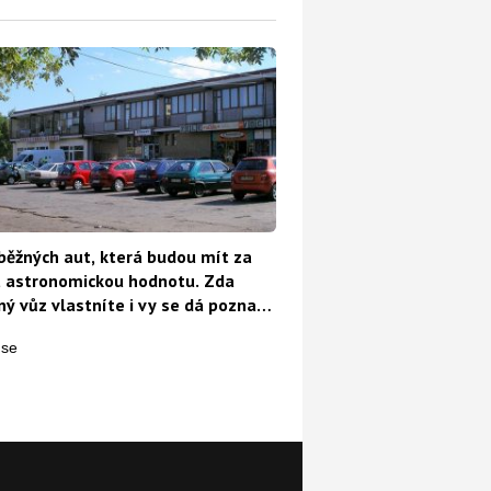
běžných aut, která budou mít za
t astronomickou hodnotu. Zda
ý vůz vlastníte i vy se dá poznat
o