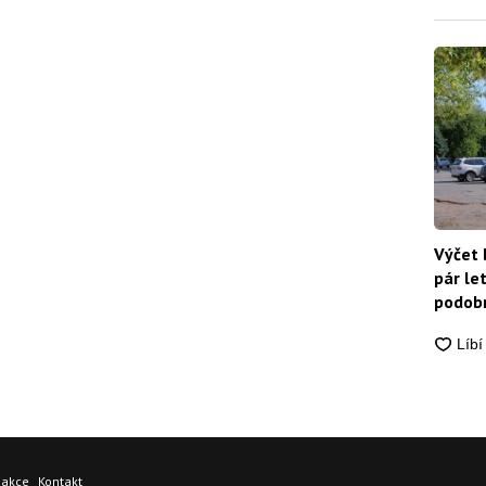
Výčet 
pár le
podobn
snadn
dakce
Kontakt