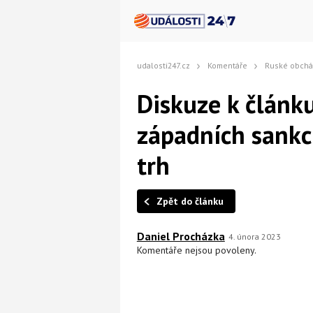
udalosti247.cz
Komentáře
Ruské obcházení zá
Diskuze k článk
západních sankc
trh
Zpět do článku
Daniel Procházka
4. února 2023
Komentáře nejsou povoleny.