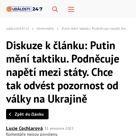
udalosti247.cz
Komentáře
Putin mění taktiku. Podněcuje napětí mezi státy. Chce tak odvést pozornost od války na Ukrajině
Diskuze k článku: Putin
mění taktiku. Podněcuje
napětí mezi státy. Chce
tak odvést pozornost od
války na Ukrajině
Zpět do článku
Lucie Cochlarová
31. prosince 2022
Komentáře nejsou povoleny.