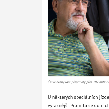
České dráhy loni přepravily přes 182 milionů
U některých speciálních jízd
výraznější. Promítá se do nic