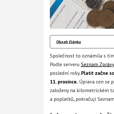
Obsah článku
Společnost to oznámila s tím
Podle serveru
Seznam Zpráv
poslední roky.
Platit začne s
11. prosince.
Úprava cen se p
založeny na kilometrickém ta
a poplatků, pokračují Seznam