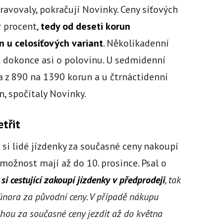
ravovaly, pokračují Novinky. Ceny síťových
9 procent,
tedy od deseti korun
n u celosíťových variant
. Několikadenní
í dokonce asi o polovinu. U sedmidenní
a z 890 na 1390 korun a u čtrnáctidenní
, spočítaly Novinky.
etřit
že si lidé jízdenky za současné ceny nakoupí
možnost mají až do 10. prosince. Psal o
 si cestující zakoupí jízdenky v předprodeji
, tak
února za původní ceny. V případě nákupu
ohou za současné ceny jezdit až do května