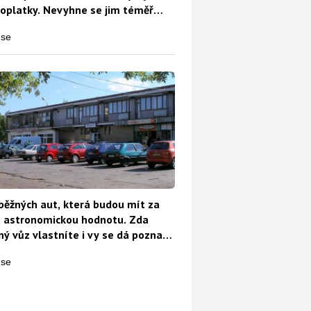
oplatky. Nevyhne se jim téměř
běžných aut, která budou mít za
t astronomickou hodnotu. Zda
ý vůz vlastníte i vy se dá poznat
o