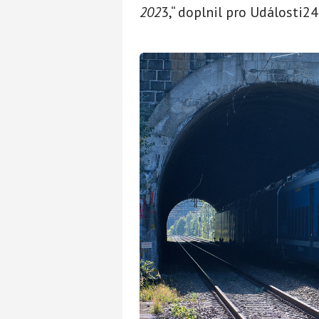
202
3,“ doplnil pro Události2