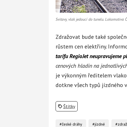
Svitavy, vlak jedoucí do tunelu. Lokomotiva
Zdražovat bude také společn
růstem cen elektřiny. Infor
tarifu RegioJet neupravujeme p
cenových hladin na jednotlivýc
je výkonným ředitelem vlakov
dotkne všech typů jízdného v 
Štítky
#české dráhy
#jízdné
#zdraž