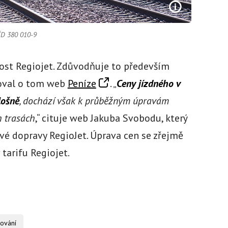
 ČD 380 010-9
ost Regiojet. Zdůvodňuje to především
moval o tom web
Peníze
. „
Ceny jízdného v
lošně
, dochází však k průběžným úpravám
h trasách
,“ cituje web Jakuba Svobodu, který
é dopravy RegioJet. Úprava cen se zřejmě
tarifu Regiojet.
ování