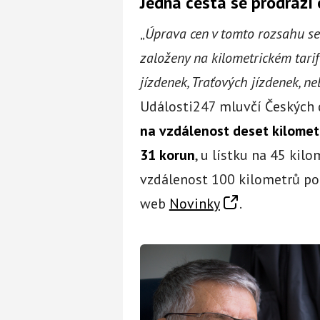
Jedna cesta se prodraží 
„
Úprava cen v tomto rozsahu se
založeny na kilometrickém tarif
jízdenek, Traťových jízdenek, n
Události247 mluvčí Českých d
na vzdálenost deset kilomet
31 korun
, u lístku na 45 kil
vzdálenost 100 kilometrů pod
web
Novinky
.