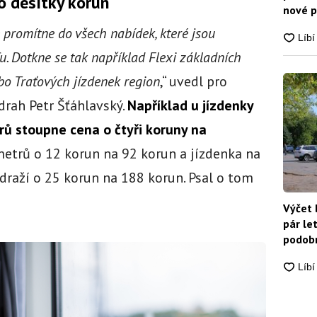
o desítky korun
nové p
nikdo
 promítne do všech nabídek, které jsou
u. Dotkne se tak například Flexi základních
ebo Traťových jízdenek region
,“ uvedl pro
rah Petr Šťáhlavský.
Například u jízdenky
rů stoupne cena o čtyři koruny na
ometrů o 12 korun na 92 korun a jízdenka na
raží o 25 korun na 188 korun. Psal o tom
Výčet 
pár le
podobn
snadn