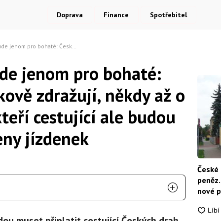
Doprava
Finance
Spotřebitel
ě zdražují, někdy až o téměř 50 %. Někteří cestující ale budou jezdit za staré ceny jízdenek
de jenom pro bohaté:
ově zdražují, někdy až o
eří cestující ale budou
ceny jízdenek
České 
peněz.
nové p
nikdo
ou muset připlatit cestující Českých drah,