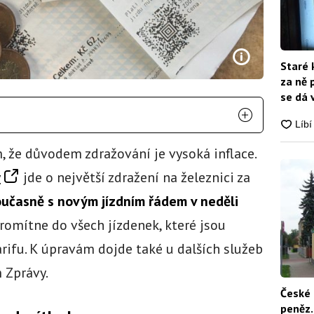
Staré 
za ně 
se dá 
, že důvodem zdražování je vysoká inflace.
y
jde o největší zdražení na železnici za
oučasně s novým jízdním řádem v neděli
romítne do všech jízdenek, které jsou
rifu. K úpravám dojde také u dalších služeb
 Zprávy.
České 
peněz.