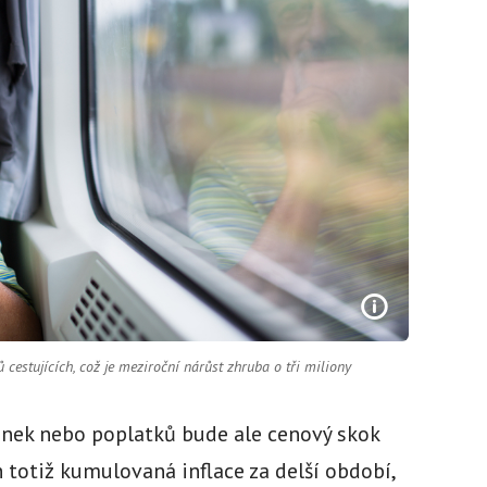
 cestujících, což je meziroční nárůst zhruba o tři miliony
enek nebo poplatků bude ale cenový skok
h totiž kumulovaná inflace za delší období,