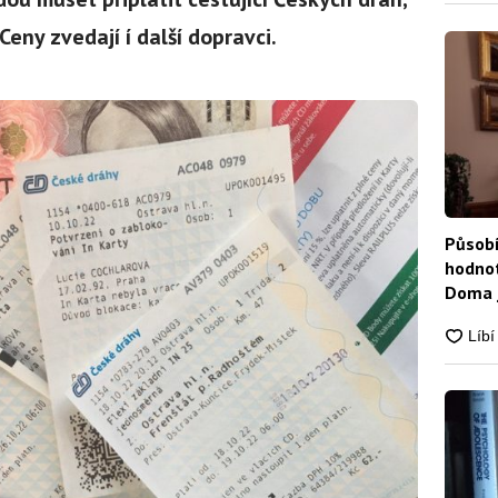
Ceny zvedají í další dopravci.
Působí
hodnot
Doma j