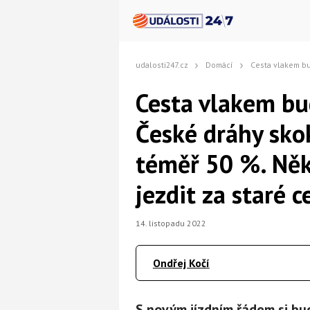
udalosti247.cz
Domácí
Cesta vlakem bude jenom pro bohaté: České dráhy skokov
Cesta vlakem bu
České dráhy skok
téměř 50 %. Někt
jezdit za staré 
14. listopadu 2022
Ondřej Kočí
S novým jízdním řádem si bud