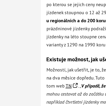
po kterou se jejich ceny neup
jízdenek stoupnou o 12 až 2
u regionálních a do 200 koru
prázdninové jízdenky podraž
jízdenky na léto stoupne cen
varianty z 1290 na 1990 korun
Existuje možnost, jak uš
Možností, jak ušetřit, je to, 
na dva měsíce dopředu. Tuto 
tom web
TN
. „
V případě, že
mohou cestovat až do začátku 
například čtvrtletní jízdenky m