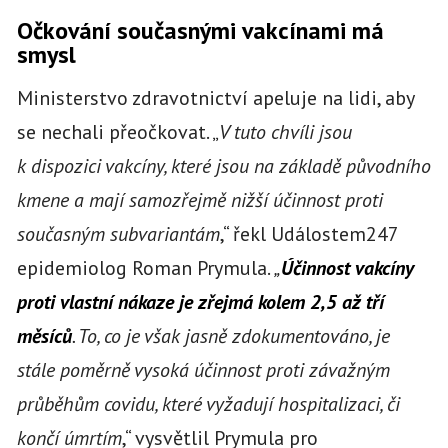
Očkování současnými vakcínami má
smysl
Ministerstvo zdravotnictví apeluje na lidi, aby
se nechali přeočkovat. „
V tuto chvíli jsou
k dispozici vakcíny, které jsou na základě původního
kmene a mají samozřejmě nižší účinnost proti
současným subvariantám
,“ řekl Událostem247
epidemiolog Roman Prymula.
„
Účinnost vakcíny
proti vlastní nákaze je zřejmá kolem 2,5 až tří
měsíců
. To, co je však jasně zdokumentováno, je
stále poměrně vysoká účinnost proti závažným
průběhům covidu, které vyžadují hospitalizaci, či
končí úmrtím
,“ vysvětlil Prymula pro