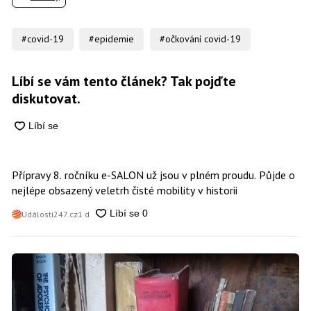
#covid-19
#epidemie
#očkování covid-19
Líbí se vám tento článek? Tak pojďte
diskutovat.
Přípravy 8. ročníku e-SALON už jsou v plném proudu. Půjde o
nejlépe obsazený veletrh čisté mobility v historii
Události247.cz
1 d