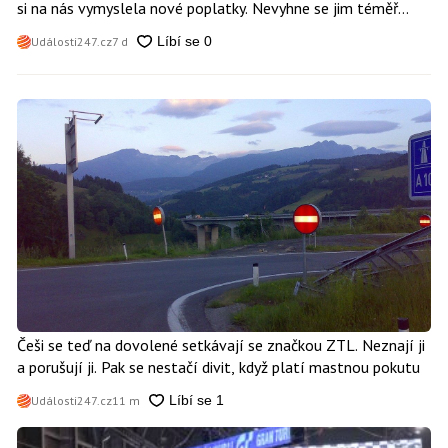
si na nás vymyslela nové poplatky. Nevyhne se jim téměř
nikdo
Události247.cz
7 d
Češi se teď na dovolené setkávají se značkou ZTL. Neznají ji
a porušují ji. Pak se nestačí divit, když platí mastnou pokutu
Události247.cz
11 m