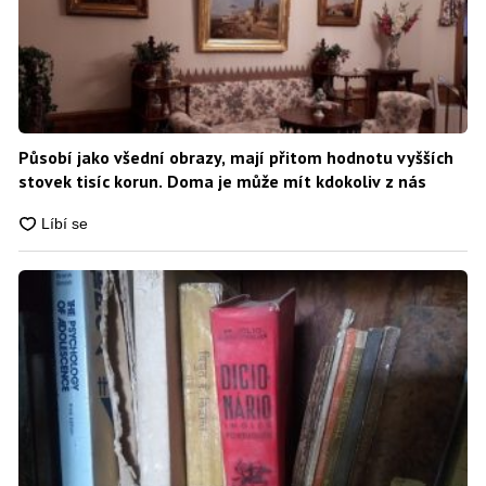
Působí jako všední obrazy, mají přitom hodnotu vyšších
stovek tisíc korun. Doma je může mít kdokoliv z nás