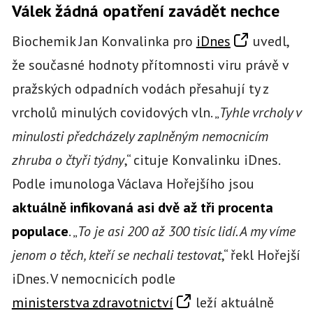
Válek žádná opatření zavádět nechce
Biochemik Jan Konvalinka pro
iDnes
uvedl,
že současné hodnoty přítomnosti viru právě v
pražských odpadních vodách přesahují ty z
vrcholů minulých covidových vln. „
Tyhle vrcholy v
minulosti předcházely zaplněným nemocnicím
zhruba o čtyři týdny
,“ cituje Konvalinku iDnes.
Podle imunologa Václava Hořejšího jsou
aktuálně infikovaná asi dvě až tři procenta
populace
. „
To je asi 200 až 300 tisíc lidí. A my víme
jenom o těch, kteří se nechali testovat
,“ řekl Hořejší
iDnes. V nemocnicích podle
ministerstva zdravotnictví
leží aktuálně