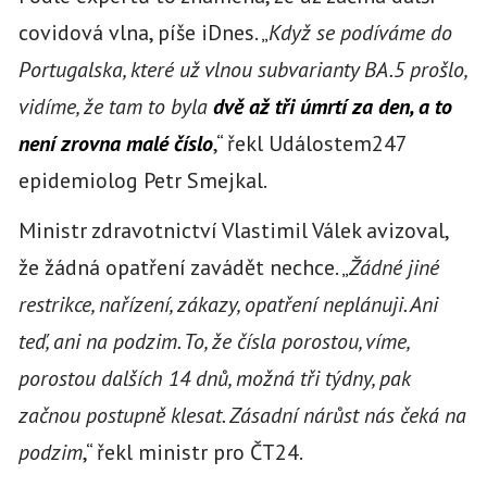
covidová vlna, píše iDnes. „
Když se podíváme do
Portugalska, které už vlnou subvarianty BA.5 prošlo,
vidíme, že tam to byla
dvě až tři úmrtí za den, a to
není zrovna malé číslo
,“ řekl Událostem247
epidemiolog Petr Smejkal.
Ministr zdravotnictví Vlastimil Válek avizoval,
že žádná opatření zavádět nechce. „
Žádné jiné
restrikce, nařízení, zákazy, opatření neplánuji. Ani
teď, ani na podzim. To, že čísla porostou, víme,
porostou dalších 14 dnů, možná tři týdny, pak
začnou postupně klesat. Zásadní nárůst nás čeká na
podzim
,“ řekl ministr pro ČT24.