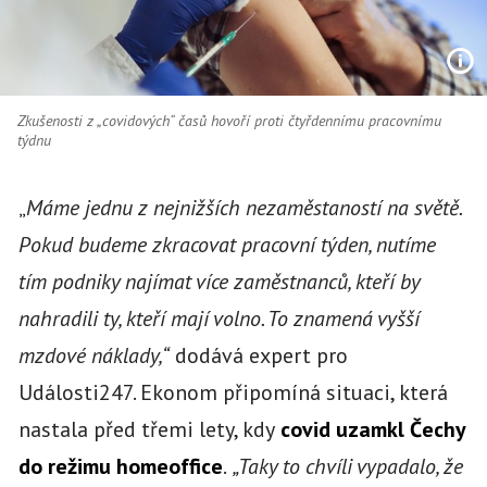
Zkušenosti z „covidových“ časů hovoří proti čtyřdennímu pracovnímu
týdnu
„
Máme jednu z nejnižších nezaměstaností na světě.
Pokud budeme zkracovat pracovní týden, nutíme
tím podniky najímat více zaměstnanců, kteří by
nahradili ty, kteří mají volno. To znamená vyšší
mzdové náklady,“
dodává expert pro
Události247. Ekonom připomíná situaci, která
nastala před třemi lety, kdy
covid uzamkl Čechy
do režimu homeoffice
.
„Taky to chvíli vypadalo, že