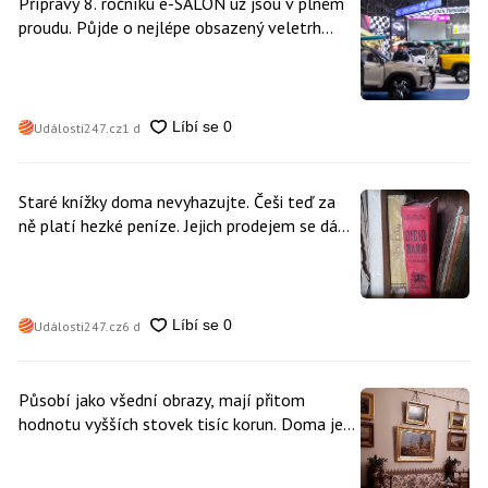
Přípravy 8. ročníku e-SALON už jsou v plném
proudu. Půjde o nejlépe obsazený veletrh
čisté mobility v historii
Události247.cz
1 d
Staré knížky doma nevyhazujte. Češi teď za
ně platí hezké peníze. Jejich prodejem se dá
vydělat
Události247.cz
6 d
Působí jako všední obrazy, mají přitom
hodnotu vyšších stovek tisíc korun. Doma je
může mít kdokoliv z nás