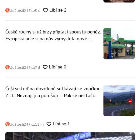
Události247.cz
5 d
České rodiny si už brzy připlatí spoustu peněz.
Evropská unie si na nás vymyslela nové
poplatky. Nevyhne se jim téměř nikdo
Události247.cz
7 d
Češi se teď na dovolené setkávají se značkou
ZTL. Neznají ji a porušují ji. Pak se nestačí
divit, když platí mastnou pokutu
Události247.cz
11 m