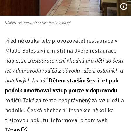
Někteří restauratéři si své hosty vybírají
Před několika lety provozovatel restaurace v
Mladé Boleslavi umístil na dveře restaurace
nápis, že „
restaurace není vhodná pro děti do šesti
let v doprovodu rodičů z důvodu rušení ostatních a
hotelových hostů
.“
Dětem starším šesti let pak
podnik umožňoval vstup pouze v doprovodu
rodičů. Také za tento neoprávněný zákaz uložila
podniku Česká obchodní inspekce několika
tisícovou pokutu, informoval o tom web
Týden
.