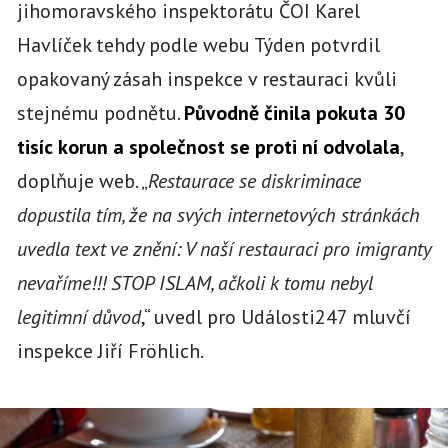
jihomoravského inspektorátu ČOI Karel
Havlíček tehdy podle webu Týden potvrdil
opakovaný zásah inspekce v restauraci kvůli
stejnému podnětu.
Původně činila pokuta 30
tisíc korun a společnost se proti ní odvolala
,
doplňuje web. „
Restaurace se diskriminace
dopustila tím, že na svých internetových stránkách
uvedla text ve znění: V naší restauraci pro imigranty
nevaříme!!! STOP ISLAM, ačkoli k tomu nebyl
legitimní důvod
,“ uvedl pro Události247 mluvčí
inspekce Jiří Fröhlich.