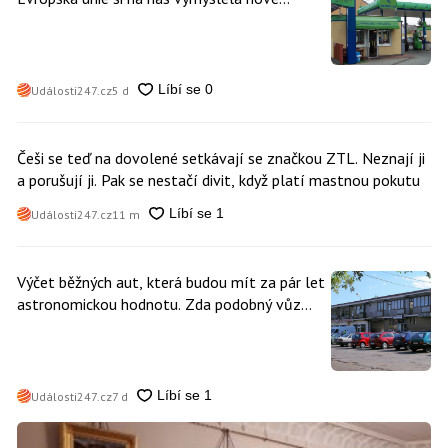
poplatky. Nevyhne se jim téměř nikdo
Události247.cz
5 d
Češi se teď na dovolené setkávají se značkou ZTL. Neznají ji
a porušují ji. Pak se nestačí divit, když platí mastnou pokutu
Události247.cz
11 m
Výčet běžných aut, která budou mít za pár let
astronomickou hodnotu. Zda podobný vůz
vlastníte i vy se dá poznat snadno
Události247.cz
7 d