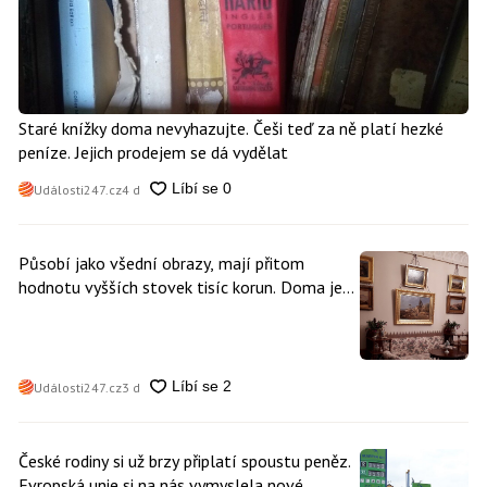
Staré knížky doma nevyhazujte. Češi teď za ně platí hezké
peníze. Jejich prodejem se dá vydělat
Události247.cz
4 d
Působí jako všední obrazy, mají přitom
hodnotu vyšších stovek tisíc korun. Doma je
může mít kdokoliv z nás
Události247.cz
3 d
České rodiny si už brzy připlatí spoustu peněz.
Evropská unie si na nás vymyslela nové