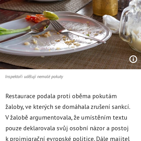
Inspektoři udělují nemalé pokuty
Restaurace podala proti oběma pokutám
žaloby, ve kterých se domáhala zrušení sankcí.
V žalobě argumentovala, že umístěním textu
pouze deklarovala svůj osobní názor a postoj
k proimigrační evropské politice. Dále majitel