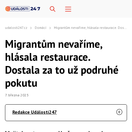
udalosti247.cz
Domácí
Migrantům nevaříme, hlásala restaurace. Dostala za to už podruhé pokutu
Migrantům nevaříme,
hlásala restaurace.
Dostala za to už podruhé
pokutu
7. března 2023
Redakce Události247