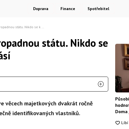
Doprava
Finance
Spotřebitel
u státu. Nikdo se k nim totiž nehlásí
opadnou státu. Nikdo se
ásí
Působí
ve věcech majetkových dvakrát ročně
hodnot
Doma j
čně identifikovaných vlastníků.