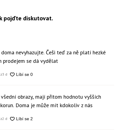
k pojďte diskutovat.
y doma nevyhazujte. Češi teď za ně platí hezké
ch prodejem se dá vydělat
cz
3 d
 všední obrazy, mají přitom hodnotu vyšších
c korun. Doma je může mít kdokoliv z nás
cz
2 d