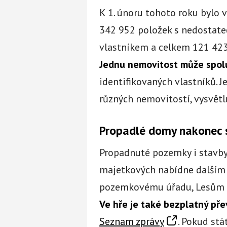
K 1. únoru tohoto roku bylo 
342 952 položek s nedostat
vlastníkem a celkem 121 423
Jednu nemovitost může spolu
identifikovaných vlastníků. J
různých nemovitostí, vysvětl
Propadlé domy nakonec s
Propadnuté pozemky i stavby
majetkových nabídne dalším 
pozemkovému úřadu, Lesům Č
Ve hře je také bezplatný př
Seznam zprávy
. Pokud stá