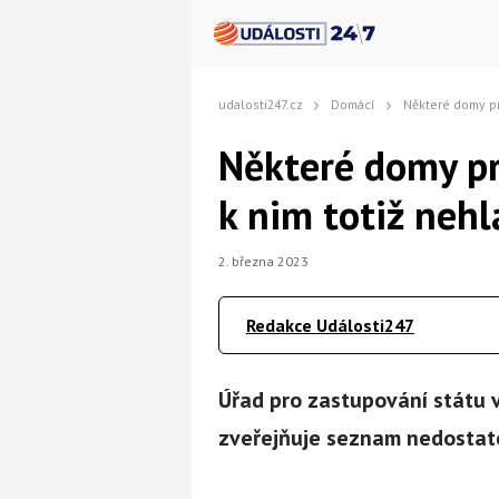
udalosti247.cz
Domácí
Některé domy propadno
Některé domy pr
k nim totiž nehl
2. března 2023
Redakce Události247
Úřad pro zastupování státu 
zveřejňuje seznam nedostate