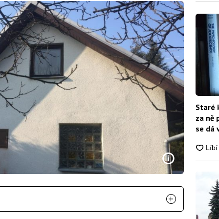
Staré 
za ně 
se dá 