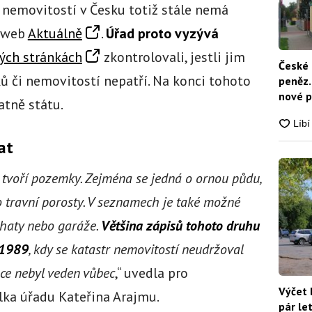
 nemovitostí v Česku totiž stále nemá
m web
Aktuálně
.
Úřad proto vyzývá
ých stránkách
zkontrolovali, jestli jim
České 
 či nemovitostí nepatří. Na konci tohoto
peněz.
nové p
atně státu.
nikdo
at
 tvoří pozemky. Zejména se jedná o ornou půdu,
o travní porosty. V seznamech je také možné
chaty nebo garáže.
Většina zápisů tohoto druhu
 1989
, kdy se katastr nemovitostí neudržoval
ce nebyl veden vůbec
,“ uvedla pro
Výčet 
lka úřadu Kateřina Arajmu.
pár le