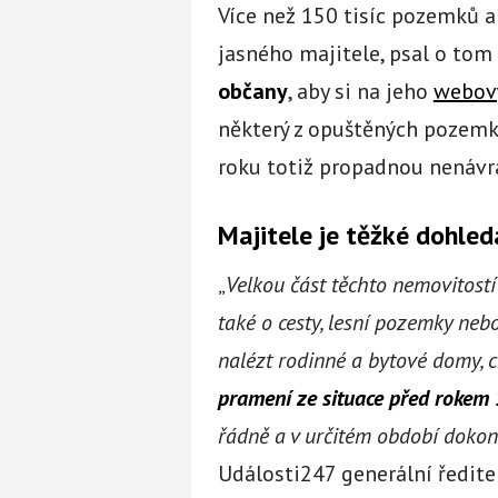
Více než 150 tisíc pozemků a
jasného majitele, psal o to
občany
, aby si na jeho
webov
některý z opuštěných pozemků
roku totiž propadnou nenávr
Majitele je těžké dohled
„
Velkou část těchto nemovitostí
také o cesty, lesní pozemky neb
nalézt rodinné a bytové domy, 
pramení ze situace před rokem
řádně a v určitém období dokon
Události247 generální ředite