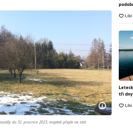
podobn
snadn
Leteck
tři dny
později do 31. prosince 2023, majetek přejde na stát