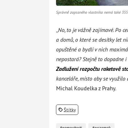
Správně zapsaného vlastníka nemá také 3555
„
No, to je vážně zajímavé. Po ce
a domů, o které se desítky let n
opuštěné a bydlí v nich maximál
nepostará? Stejně to dopadne i 
Zadlužení rozpočtu raketově st
kanceláře, místo aby se využilo a
Michal Koudelka z Prahy.
Štítky
#nemovitosti
#pozemek