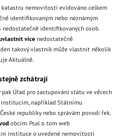
v katastru nemovitostí evidováno celkem
ečně identifikovaným nebo neznámým
 nedostatečně identifikovaných osob.
vlastnit více
nedostatečně
eden takový vlastník může vlastnit několik
uje Aktuálně.
tejně zchátrají
 pak Úřad pro zastupování státu ve věcech
institucím, například Státnímu
eské republiky nebo správám povodí řek.
evod
obcím. Psal o tom web
tní instituce o uvedené nemovitosti