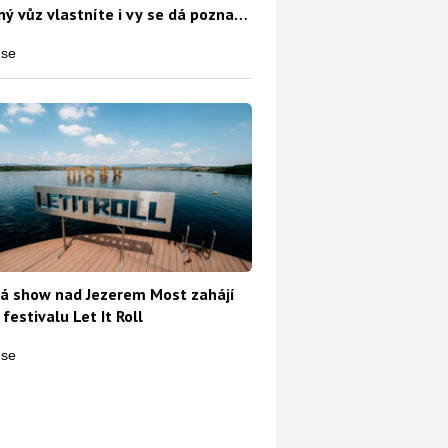
ý vůz vlastníte i vy se dá poznat
o
á show nad Jezerem Most zahájí
 festivalu Let It Roll