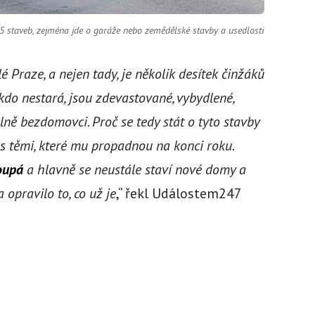
 staveb, zejména jde o garáže nebo zemědělské stavby a usedlosti
lé Praze, a nejen tady, je několik desítek činžáků
ikdo nestará, jsou zdevastované, vybydlené,
ně bezdomovci. Proč se tedy stát o tyto stavby
s těmi, které mu propadnou na konci roku.
oupá
a hlavně se neustále staví nové domy a
 opravilo to, co už je
,“ řekl Událostem247