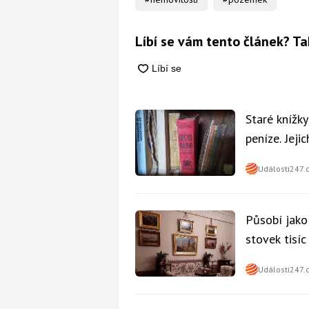
Líbí se vám tento článek? Ta
Staré knížk
peníze. Jeji
Události247.
Působí jako
stovek tisí
Události247.