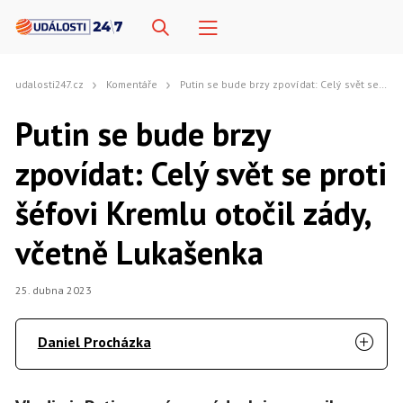
udalosti247.cz
Komentáře
Putin se bude brzy zpovídat: Celý svět se proti šéfovi Kremlu otočil zády, včetně Lukašenka
Putin se bude brzy
zpovídat: Celý svět se proti
šéfovi Kremlu otočil zády,
včetně Lukašenka
25. dubna 2023
Daniel Procházka