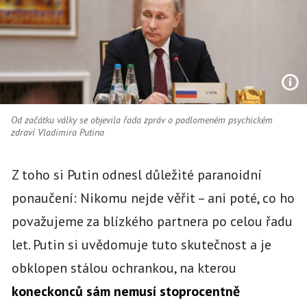
Od začátku války se objevila řada zpráv o podlomeném psychickém
zdraví Vladimira Putina
Z toho si Putin odnesl důležité paranoidní
ponaučení: Nikomu nejde věřit – ani poté, co ho
považujeme za blízkého partnera po celou řadu
let. Putin si uvědomuje tuto skutečnost a je
obklopen stálou ochrankou, na kterou
koneckonců sám nemusí stoprocentně