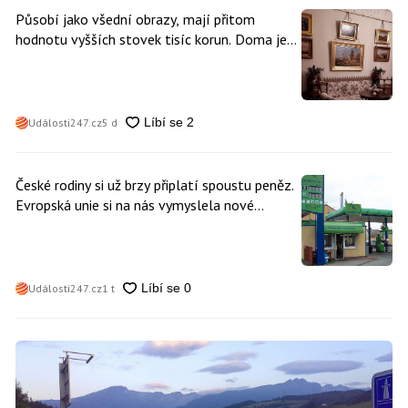
Působí jako všední obrazy, mají přitom
hodnotu vyšších stovek tisíc korun. Doma je
může mít kdokoliv z nás
Události247.cz
5 d
České rodiny si už brzy připlatí spoustu peněz.
Evropská unie si na nás vymyslela nové
poplatky. Nevyhne se jim téměř nikdo
Události247.cz
1 t