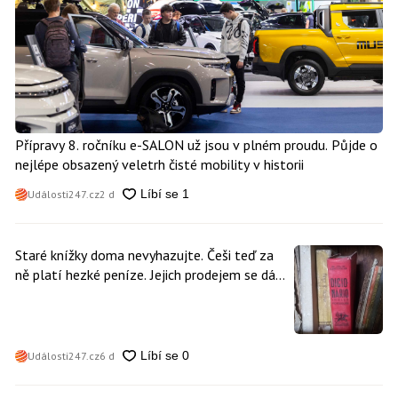
Přípravy 8. ročníku e-SALON už jsou v plném proudu. Půjde o
nejlépe obsazený veletrh čisté mobility v historii
Události247.cz
2 d
Staré knížky doma nevyhazujte. Češi teď za
ně platí hezké peníze. Jejich prodejem se dá
vydělat
Události247.cz
6 d