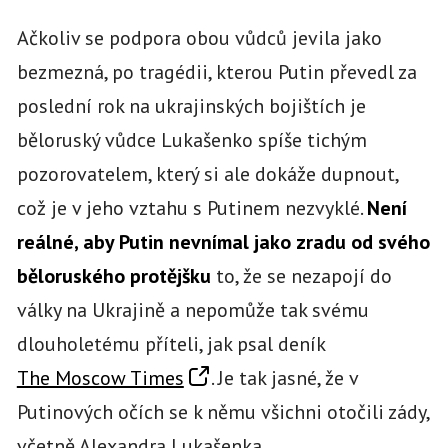
Ačkoliv se podpora obou vůdců jevila jako
bezmezná, po tragédii, kterou Putin převedl za
poslední rok na ukrajinských bojištích je
běloruský vůdce Lukašenko spíše tichým
pozorovatelem, který si ale dokáže dupnout,
což je v jeho vztahu s Putinem nezvyklé.
Není
reálné, aby Putin nevnímal jako zradu od svého
běloruského protějšku
to, že se nezapojí do
války na Ukrajině a nepomůže tak svému
dlouholetému příteli, jak psal deník
The Moscow Times
. Je tak jasné, že v
Putinových očích se k němu všichni otočili zády,
včetně Alexandra Lukašenka.