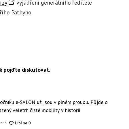
rzy
vyjádření generálního ředitele
řího Pathyho.
k pojďte diskutovat.
 ročníku e-SALON už jsou v plném proudu. Půjde o
zený veletrh čisté mobility v historii
cz
7 h