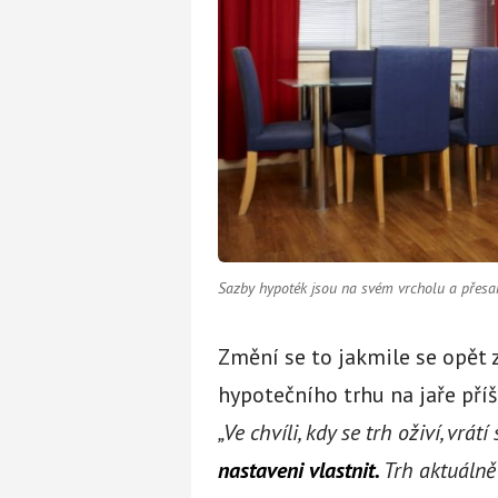
Sazby hypoték jsou na svém vrcholu a přesah
Změní se to jakmile se opět 
hypotečního trhu na jaře příšt
„Ve chvíli, kdy se trh oživí, vrát
nastaveni vlastnit.
Trh aktuálně