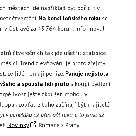
h městech jde například byt pořídit v
metr čtvereční.
Na konci loňského roku
se
í v Ostravě za 43 764 korun, informoval
trů čtverečních tak jde ušetřit statisíce
ěsíci. Trend zlevňování je proto zřejmý.
, že lidé nemají peníze.
Panuje nejistota
všeho a spousta lidí proto
s koupí bydlení
 trpělivost ještě zkoušet, mohou v
aopak zoufalí z toho začínají být majitelé
t v paneláku už přes půl roku, a to jsme už
web
Novinky
Romana z Prahy.