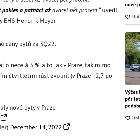
nové p
 pokles o patnáct až
dvacet pět procent,“
uvedl
nikdo
ny EHS Hendrik Meyer.
né ceny bytů za 3Q22.
l o necelá 3 %, a to jak v Praze, tak mimo
ím čtvrtletím růst zvolnil (v Praze +2,7 po
Výčet 
pár le
podobn
ly nové byty v Praze
snadn
ler)
December 14, 2022