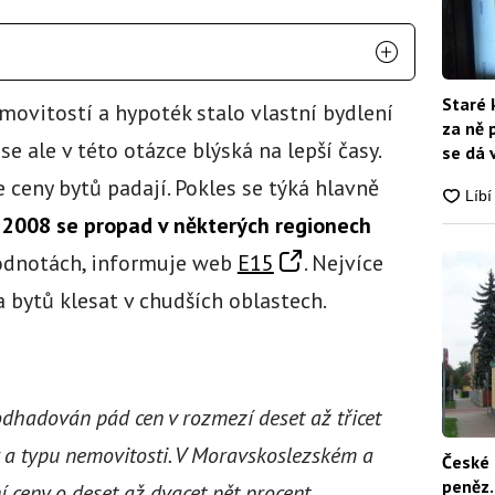
Staré 
movitostí a hypoték stalo vlastní bydlení
za ně 
e ale v této otázce blýská na lepší časy.
se dá 
 ceny bytů padají. Pokles se týká hlavně
 2008 se propad v některých regionech
odnotách, informuje web
E15
. Nejvíce
 bytů klesat v chudších oblastech.
odhadován pád cen v rozmezí deset až třicet
y a typu nemovitosti. V Moravskoslezském a
České 
peněz.
 ceny o deset až dvacet pět procent.