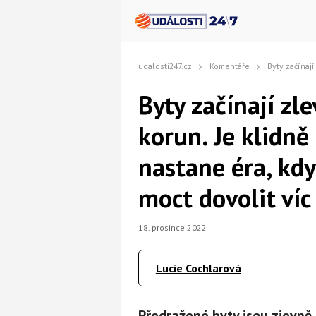
udalosti247.cz
Komentáře
Byty začínají zlevňovat až o stovky tisíc ko
Byty začínají zle
korun. Je klidn
nastane éra, kdy
moct dovolit víc 
18. prosince 2022
Lucie Cochlarová
Předražené byty jsou zjevně 