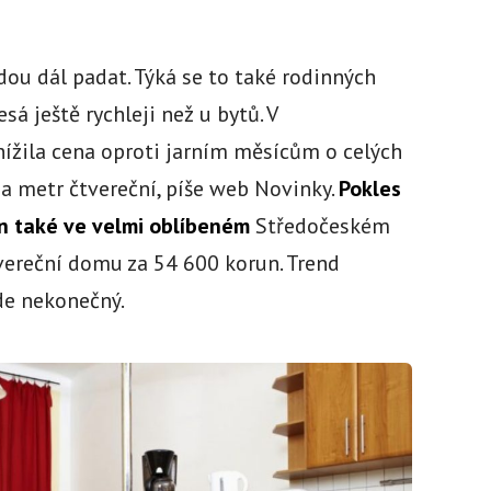
dou dál padat. Týká se to také rodinných
sá ještě rychleji než u bytů. V
ížila cena oproti jarním měsícům o celých
a metr čtvereční, píše web Novinky.
Pokles
n také ve velmi oblíbeném
Středočeském
tvereční domu za 54 600 korun. Trend
de nekonečný.