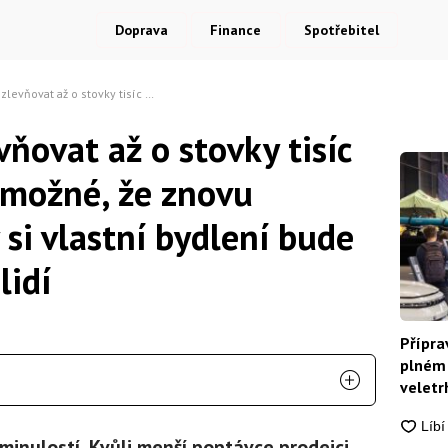
Doprava
Finance
Spotřebitel
run. Je klidně možné, že znovu nastane éra, kdy si vlastní bydlení bude moct dovolit víc lidí
vňovat až o stovky tisíc
ě možné, že znovu
 si vlastní bydlení bude
lidí
Přípra
plném 
veletrh
minulostí. Kvůli menší poptávce prodejci