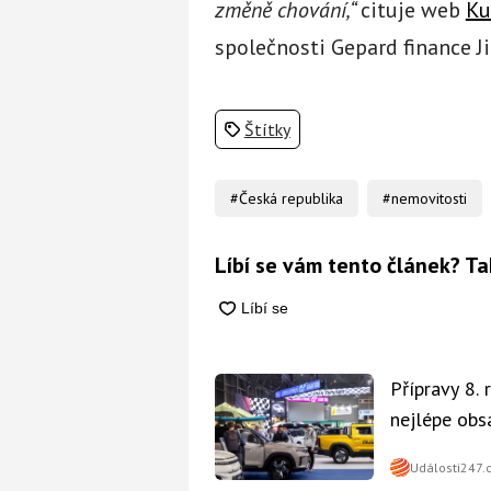
změně chování,“
cituje web
Ku
společnosti Gepard finance Ji
Štítky
#Česká republika
#nemovitosti
Líbí se vám tento článek? Ta
Přípravy 8.
nejlépe obsa
Události247.