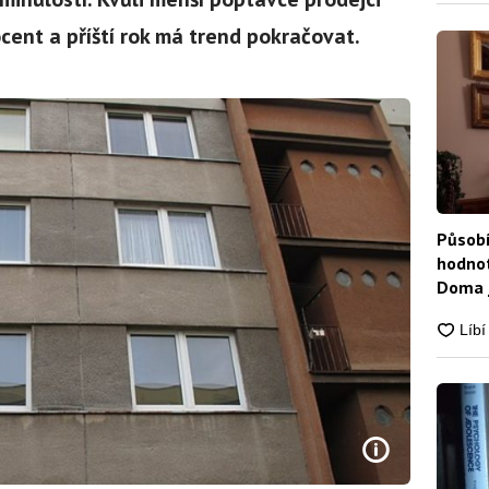
ocent a příští rok má trend pokračovat.
Působí
hodnot
Doma j