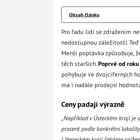
Obsah článku
Pro řadu lidí se zdražením ne
nedostupnou záležitostí. Teď s
Menší poptávka způsobuje, že
těch starších.
Poprvé od roku
pohybuje ve dvojciferných h
má i nadále prodejní hodnota
Ceny padají výrazně
„Například v Ústeckém kraji je 
procent podle konkrétní lokalit
Libereckém kraji čekáme snížení