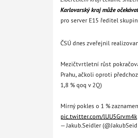
Karlovarský kraj může očekávat
pro server E15 ředitel skupi
ČSÚ dnes zveřejnil realizova
Mezičtvrtletní růst pokračova
Prahu, ačkoli oproti předchoz
1,8 % qoq v 2Q)
Mírný pokles o 1 % zaznamena
pic.twitter.com/lUU5Grvm4k
— Jakub.Seidler (@JakubSeid