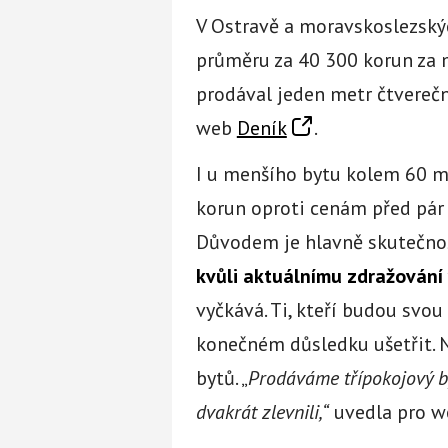
V Ostravě a moravskoslezskýc
průměru za 40 300 korun za 
prodával jeden metr čtverečn
web
Deník
.
I u menšího bytu kolem 60 me
korun oproti cenám před pár m
Důvodem je hlavně skutečnost
kvůli aktuálnímu zdražování 
vyčkává. Ti, kteří budou svou
konečném důsledku ušetřit. N
bytů. „
Prodáváme třípokojový by
dvakrát zlevnili,“
uvedla pro 