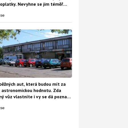
oplatky. Nevyhne se jim téměř
běžných aut, která budou mít za
t astronomickou hodnotu. Zda
ý vůz vlastníte i vy se dá poznat
o