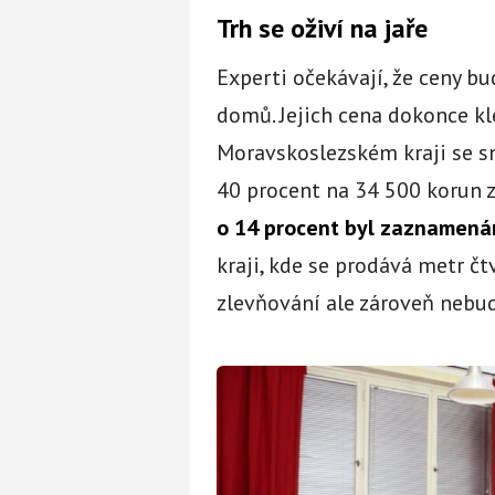
Trh se oživí na jaře
Experti očekávají, že ceny bu
domů. Jejich cena dokonce kle
Moravskoslezském kraji se sn
40 procent na 34 500 korun z
o 14 procent byl zaznamená
kraji, kde se prodává metr č
zlevňování ale zároveň nebu