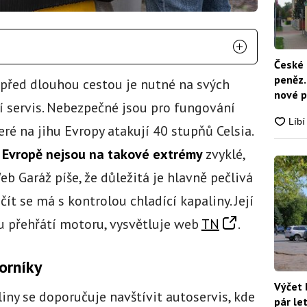
České 
peněz.
 před dlouhou cestou je nutné na svých
nové p
í servis. Nebezpečné jsou pro fungování
nikdo
eré na jihu Evropy atakují 40 stupňů Celsia.
 Evropě nejsou na takové extrémy
zvyklé,
eb Garáž píše, že důležitá je hlavně pečlivá
ít se má s kontrolou chladící kapaliny. Její
u přehřátí motoru, vysvětluje web
TN
.
borníky
Výčet 
liny se doporučuje navštívit autoservis, kde
pár le