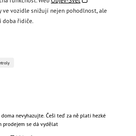
atná funkčnost. Web
Objev-Svět
 ve vozidle snižují nejen pohodlnost, ale
 doba řidiče.
troly
y doma nevyhazujte. Češi teď za ně platí hezké
ch prodejem se dá vydělat