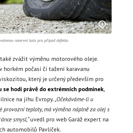
volenou rezervní kolo pro případ defektu
 také zvážit výměnu motorového oleje.
 v horkém počasí či tažení karavanu
 viskozitou, který je určený především pro
 se hodí právě do extrémních podmínek
,
lnice na jihu Evropy.
„Očekáváme-li u
é provozní teploty, má výměna náplně za olej s
ránce smysl,“
uvedl pro web Garáž expert na
ch automobilů Pavlíček.