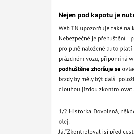
Nejen pod kapotu je nut
Web TN upozorňuje také na ko
Nebezpečné je přehuštění i p
pro plně naložené auto platí
prázdném vozu, připomíná 
podhuštěné zhoršuje se
ovla
brzdy by měly být další polo
dlouhou jízdou zkontrolovat.
1/2 Historka. Dovolená, někd
olej.
Já:”Zkontroloval jsi před cest