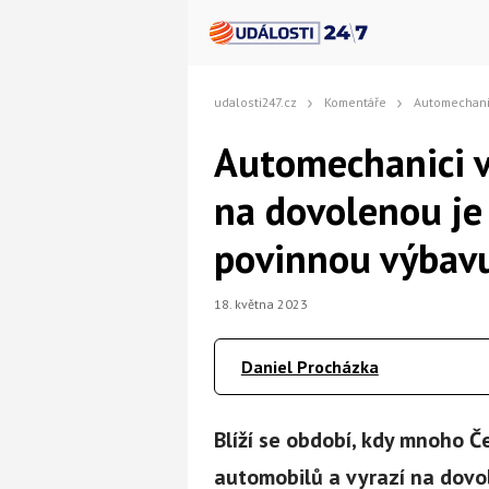
udalosti247.cz
Komentáře
Automechanici varují řidiče: Před c
Automechanici va
na dovolenou je
povinnou výbavu
18. května 2023
Daniel Procházka
Blíží se období, kdy mnoho 
automobilů a vyrazí na dovo