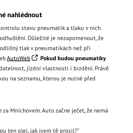
né nahlédnout
ntrolu stavu pneumatik a tlaku v nich.
odhuštění. Důležité je nezapomenout, že
 odlišný tlak v pneumatikách než při
web
AutoWeb
.
Pokud budou pneumatiky
datelnost, jízdní vlastnosti i brzdění. Právě
žkou na seznamu, kterou je nutné před
e za Mnichovem. Auto začne ječet, že nemá
ou ten olej, jak jsem tě prosil?”