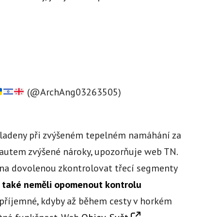
(@ArchAng03263505)
kladeny při zvýšeném tepelném namáhání za
autem zvýšené nároky, upozorňuje web TN.
 na dovolenou zkontrolovat třecí segmenty
y také neměli opomenout kontrolu
epříjemné, kdyby až během cesty v horkém