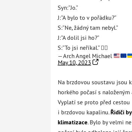
Syn:”Jo.”
J:”A bylo to v pořádku?”
S:”Ne, žádný tam nebyl.”
J:”A dolil jsi ho?”
S:”To jsi neříkal.” 🤷‍♂️
— Arch Angel Michael
May 10, 2023
Na brzdovou soustavu jsou 
horkého počasí s naloženým 
Vyplatí se proto před cestou
i brzdovou kapalinu.
Řidiči b
klimatizace
. Bylo by velmi n