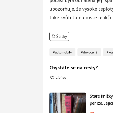
počasí byla odhalena její šp
upozorňuje, že vysoké teploty
také kvůli tomu roste reakční
Štítky
#automobily
#dovolená
#kon
Chystáte se na cesty?
Staré knížk
peníze. Jeji