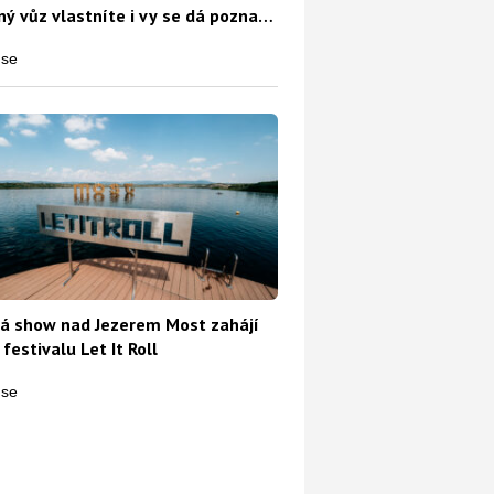
ý vůz vlastníte i vy se dá poznat
o
á show nad Jezerem Most zahájí
 festivalu Let It Roll