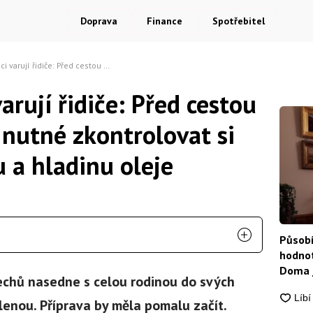
Doprava
Finance
Spotřebitel
estou na dovolenou je nutné zkontrolovat si povinnou výbavu a hladinu oleje
rují řidiče: Před cestou
 nutné zkontrolovat si
 a hladinu oleje
Působí
hodnot
Doma j
Čechů nasedne s celou rodinou do svých
lenou. Příprava by měla pomalu začít.