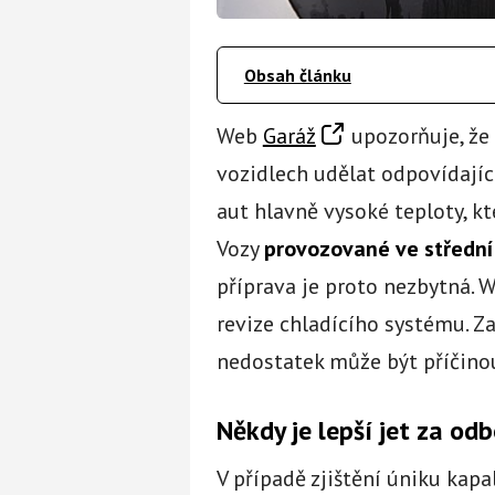
Obsah článku
Web
Garáž
upozorňuje, že
vozidlech udělat odpovídajíc
aut hlavně vysoké teploty, kt
Vozy
provozované ve střední
příprava je proto nezbytná. W
revize chladícího systému. Zač
nedostatek může být příčino
Někdy je lepší jet za od
V případě zjištění úniku kapa