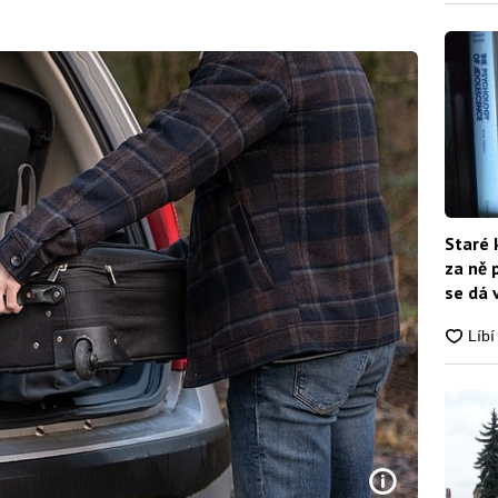
Staré 
za ně 
se dá 