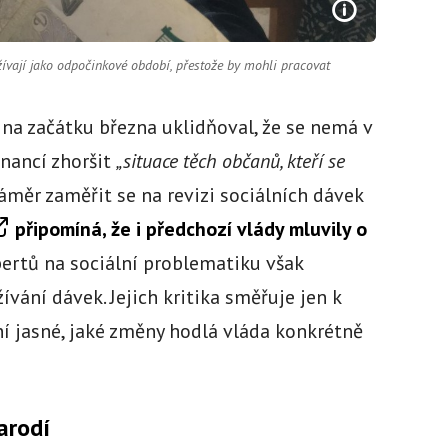
ívají jako odpočinkové období, přestože by mohli pracovat
 na začátku března uklidňoval, že se nemá v
inancí zhoršit
„situace těch občanů, kteří se
Záměr zaměřit se na revizi sociálních dávek
připomíná, že i předchozí vlády mluvily o
ertů na sociální problematiku však
ání dávek. Jejich kritika směřuje jen k
í jasné, jaké změny hodlá vláda konkrétně
arodí