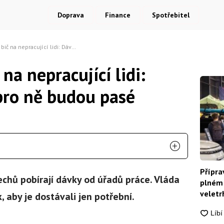
Doprava
Finance
Spotřebitel
pracující lidi: Dávky od státu pro ně budou pasé
na nepracující lidi:
pro ně budou pasé
Přípra
chů pobírají dávky od úřadů práce. Vláda
plném 
veletrh
, aby je dostávali jen potřební.