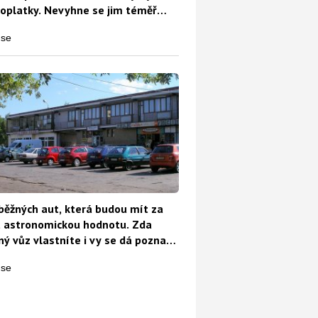
oplatky. Nevyhne se jim téměř
běžných aut, která budou mít za
t astronomickou hodnotu. Zda
ý vůz vlastníte i vy se dá poznat
o