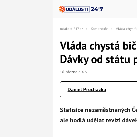
udalosti247.cz
Komentáře
Vláda chystá bič na ne
Vláda chystá bič 
Dávky od státu 
16. března 2023
Daniel Procházka
Statisíce nezaměstnaných Če
ale hodlá udělat revizi dávek