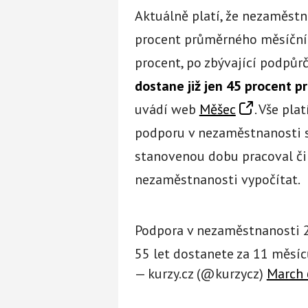
Aktuálně platí, že nezaměst
procent průměrného měsíčníh
procent, po zbývající podpůrčí
dostane již jen 45 procent 
uvádí web
Měšec
. Vše pla
podporu v nezaměstnanosti s
stanovenou dobu pracoval či 
nezaměstnanosti vypočítat.
Podpora v nezaměstnanosti 2
55 let dostanete za 11 měsí
— kurzy.cz (@kurzycz)
March 