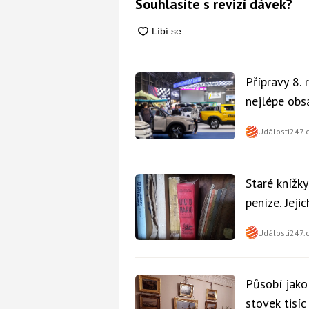
Souhlasíte s revizí dávek?
Přípravy 8.
nejlépe obsa
Události247.
Staré knížk
peníze. Jeji
Události247.
Působí jako
stovek tisí