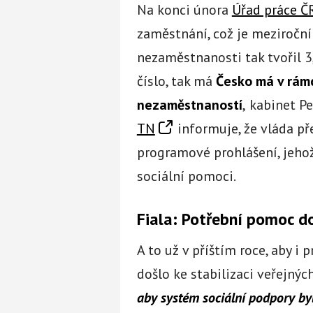
Na konci února
Úřad práce Č
zaměstnání, což je meziroční n
nezaměstnanosti tak tvořil 3
číslo, tak má
Česko má v rámc
nezaměstnaností
,
kabinet Pe
TN
informuje, že vláda př
programové prohlášení, jehož
sociální pomoci.
Fiala: Potřební pomoc 
A to už v příštím roce, aby 
došlo ke stabilizaci veřejných
aby systém sociální podpory byl