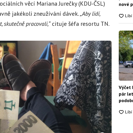
sociálních věcí Mariana Jurečky (KDU-ČSL)
nové p
nikdo
vně jakékoli zneužívání dávek.
„Aby lidí,
, skutečně pracovali,“
cituje šéfa resortu TN.
Výčet 
pár le
podobn
snadn