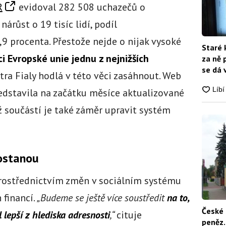
R
evidoval 282 508 uchazečů o
árůst o 19 tisíc lidí, podíl
,9 procenta. Přestože nejde o nijak vysoké
Staré 
i Evropské unie jednu z nejnižších
za ně 
se dá 
tra Fialy hodlá v této věci zasáhnout. Web
edstavila na začátku měsíce aktualizované
 součástí je také záměr upravit systém
dostanou
i prostřednictvím změn v sociálním systému
 financí.
„Budeme se ještě více soustředit
na to,
České 
 lepší z hlediska adresnosti
,“
cituje
peněz.