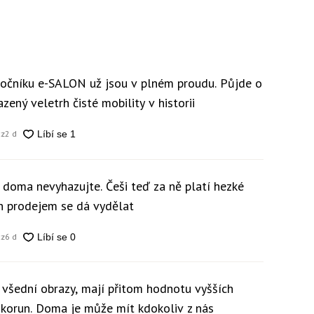
 ročníku e-SALON už jsou v plném proudu. Půjde o
zený veletrh čisté mobility v historii
cz
2 d
y doma nevyhazujte. Češi teď za ně platí hezké
ch prodejem se dá vydělat
cz
6 d
 všední obrazy, mají přitom hodnotu vyšších
c korun. Doma je může mít kdokoliv z nás