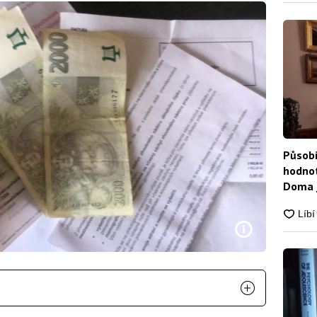
Působí
hodnot
Doma j