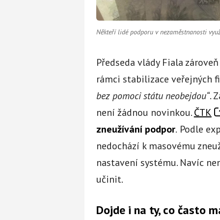
Někteří lidé podporu v nezaměstnanosti využ
Předseda vlády Fiala zároveň
rámci stabilizace veřejných f
bez pomoci státu neobejdou“
. 
není žádnou novinkou.
ČTK
zneužívání podpor
.
Podle exp
nedochází k masovému zneužív
nastavení systému. Navíc nen
učinit.
Dojde i na ty, co často m