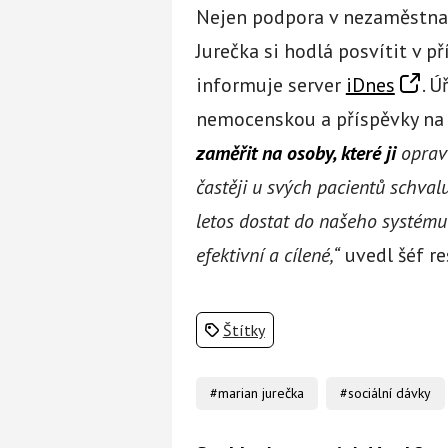
Nejen podpora v nezaměstna
Jurečka si hodlá posvítit v př
informuje server
iDnes
. Ú
nemocenskou a příspěvky na 
zaměřit na osoby, které ji
opravd
častěji u svých pacientů schvalu
letos dostat do našeho systému
efektivní a cílené,“
uvedl šéf re
Štítky
#marian jurečka
#sociální dávky