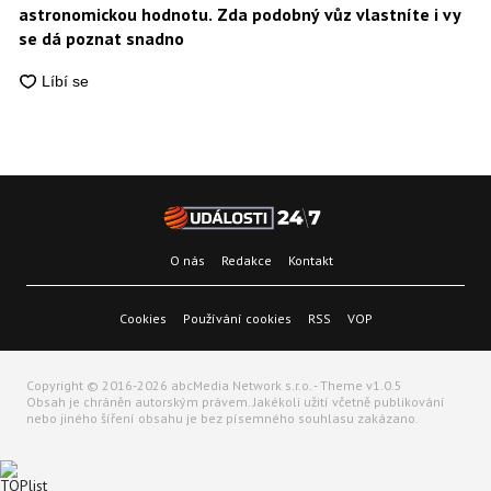
astronomickou hodnotu. Zda podobný vůz vlastníte i vy
se dá poznat snadno
O nás
Redakce
Kontakt
Cookies
Používání cookies
RSS
VOP
Copyright © 2016-2026 abcMedia Network s.r.o. - Theme v1.0.5
Obsah je chráněn autorským právem. Jakékoli užití včetně publikování
nebo jiného šíření obsahu je bez písemného souhlasu zakázano.