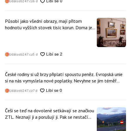
Události247.cz
6 d
Působí jako všední obrazy, mají přitom
hodnotu vyšších stovek tisíc korun. Doma je
může mít kdokoliv z nás
Události247.cz
5 d
České rodiny si už brzy připlatí spoustu peněz. Evropská unie
si na nás vymyslela nové poplatky. Nevyhne se jim téměř
nikdo
Události247.cz
7 d
Češi se teď na dovolené setkávají se značkou
ZTL. Neznají ji a porušují ji. Pak se nestačí
divit, když platí mastnou pokutu