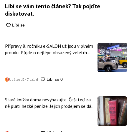
Líbí se vám tento článek? Tak pojďte
diskutovat.
Přípravy 8. ročníku e-SALON už jsou v plném
proudu. Půjde o nejlépe obsazený veletrh
čisté mobility v historii
Události247.cz
1 d
Staré knížky doma nevyhazujte. Češi teď za
ně platí hezké peníze. Jejich prodejem se dá
vydělat