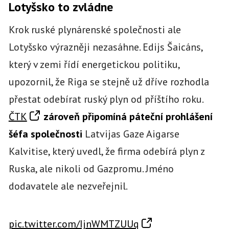
Lotyšsko to zvládne
Krok ruské plynárenské společnosti ale
Lotyšsko výrazněji nezasáhne. Edijs Šaicáns,
který v zemi řídí energetickou politiku,
upozornil, že Riga se stejně už dříve rozhodla
přestat odebírat ruský plyn od příštího roku.
ČTK
zároveň připomíná páteční prohlášení
šéfa společnosti
Latvijas Gaze Aigarse
Kalvitise, který uvedl, že firma odebírá plyn z
Ruska, ale nikoli od Gazpromu. Jméno
dodavatele ale nezveřejnil.
pic.twitter.com/IjnWMTZUUq