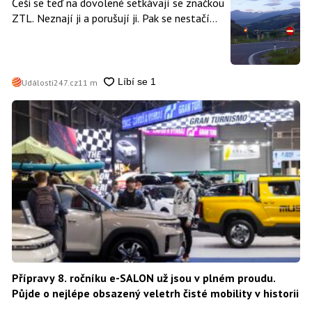
Češi se teď na dovolené setkávají se značkou
ZTL. Neznají ji a porušují ji. Pak se nestačí
divit, když platí mastnou pokutu
Události247.cz
11 m
Přípravy 8. ročníku e-SALON už jsou v plném proudu.
Půjde o nejlépe obsazený veletrh čisté mobility v historii