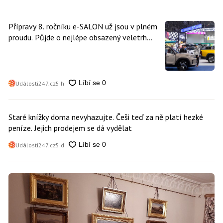
Přípravy 8. ročníku e-SALON už jsou v plném
proudu. Půjde o nejlépe obsazený veletrh
čisté mobility v historii
Události247.cz
5 h
Staré knížky doma nevyhazujte. Češi teď za ně platí hezké
peníze. Jejich prodejem se dá vydělat
Události247.cz
5 d