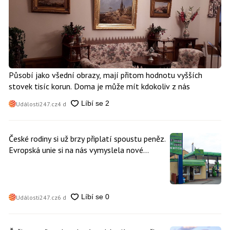
Působí jako všední obrazy, mají přitom hodnotu vyšších
stovek tisíc korun. Doma je může mít kdokoliv z nás
Události247.cz
4 d
České rodiny si už brzy připlatí spoustu peněz.
Evropská unie si na nás vymyslela nové
poplatky. Nevyhne se jim téměř nikdo
Události247.cz
6 d