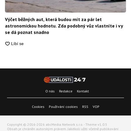
Výčet běžných aut, která budou mít za pár let
astronomickou hodnotu. Zda podobný vůz vlastníte i vy
se dá poznat snadno
O nás
Redakce
Kontakt
Cookies
Používání cookies
RSS
VOP
Copyright © 2016-2026 abcMedia Network s.r.o. - Theme v1.0.5
Obsah je chráněn autorským právem. Jakékoli užití včetně publikování