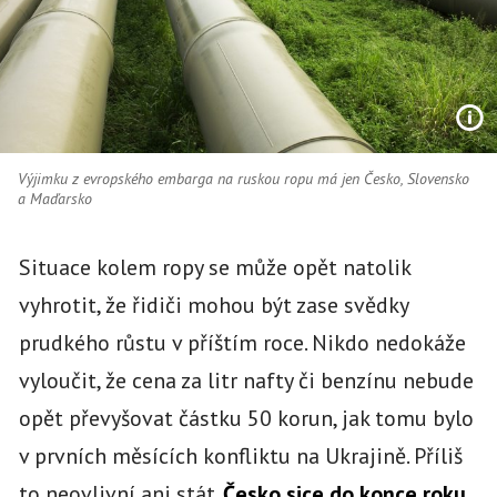
Výjimku z evropského embarga na ruskou ropu má jen Česko, Slovensko
a Maďarsko
Situace kolem ropy se může opět natolik
vyhrotit, že řidiči mohou být zase svědky
prudkého růstu v příštím roce. Nikdo nedokáže
vyloučit, že cena za litr nafty či benzínu nebude
opět převyšovat částku 50 korun, jak tomu bylo
v prvních měsících konfliktu na Ukrajině. Příliš
to neovlivní ani stát.
Česko sice do konce roku