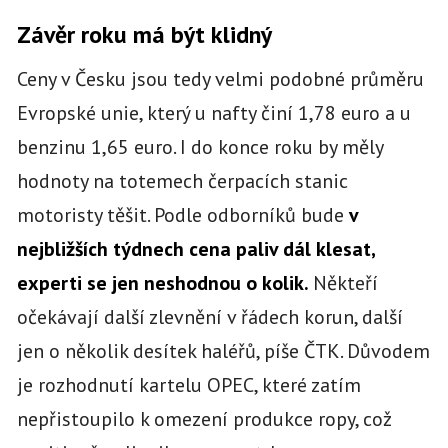
Závěr roku má být klidný
Ceny v Česku jsou tedy velmi podobné průměru
Evropské unie, který u nafty činí 1,78 euro a u
benzinu 1,65 euro. I do konce roku by měly
hodnoty na totemech čerpacích stanic
motoristy těšit. Podle odborníků bude
v
nejbližších týdnech cena paliv dál klesat,
experti se jen neshodnou o kolik.
Někteří
očekávají další zlevnění v řádech korun, další
jen o několik desítek haléřů, píše ČTK. Důvodem
je rozhodnutí kartelu OPEC, které zatím
nepřistoupilo k omezení produkce ropy, což