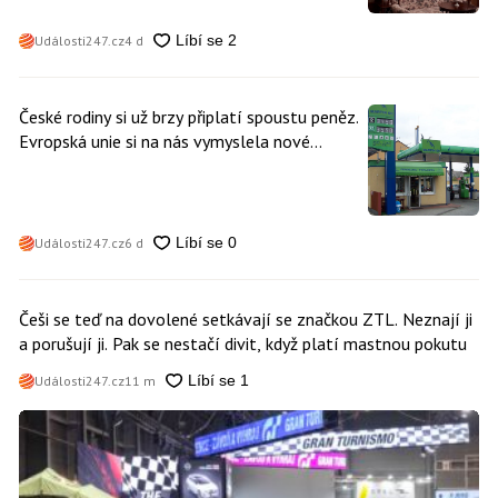
Události247.cz
4 d
České rodiny si už brzy připlatí spoustu peněz.
Evropská unie si na nás vymyslela nové
poplatky. Nevyhne se jim téměř nikdo
Události247.cz
6 d
Češi se teď na dovolené setkávají se značkou ZTL. Neznají ji
a porušují ji. Pak se nestačí divit, když platí mastnou pokutu
Události247.cz
11 m