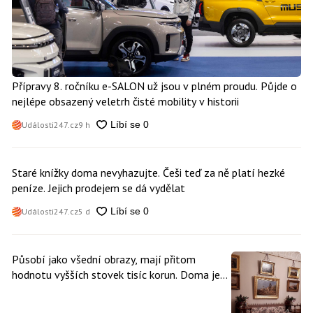
Přípravy 8. ročníku e-SALON už jsou v plném proudu. Půjde o
nejlépe obsazený veletrh čisté mobility v historii
Události247.cz
9 h
Staré knížky doma nevyhazujte. Češi teď za ně platí hezké
peníze. Jejich prodejem se dá vydělat
Události247.cz
5 d
Působí jako všední obrazy, mají přitom
hodnotu vyšších stovek tisíc korun. Doma je
může mít kdokoliv z nás