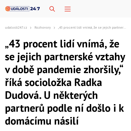
udalosti247.cz
Rozhovory
„43 procent lidí vnímá, že se jejich partnerské vztahy v době pandemie zhoršily,“ říká socioložka Radka Dudová. U některých partnerů podle ní došlo i k domácímu násilí
„43 procent lidí vnímá, že
se jejich partnerské vztahy
v době pandemie zhoršily,“
říká socioložka Radka
Dudová. U některých
partnerů podle ní došlo i k
domácímu násilí