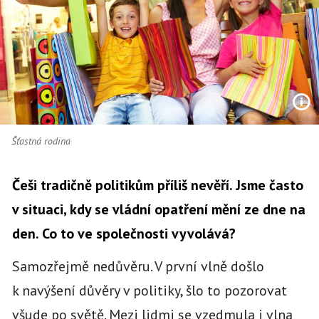
Šťastná rodina
Češi tradičně politikům příliš nevěří. Jsme často
v situaci, kdy se vládní opatření mění ze dne na
den. Co to ve společnosti vyvolává?
Samozřejmě nedůvěru. V první vlně došlo
k navýšení důvěry v politiky, šlo to pozorovat
všude po světě. Mezi lidmi se vzedmula i vlna