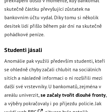
překvapení došlo v momentě, kdy bankomat
skutečně částku převyšující zůstatek na
bankovním účtu vydal. Díky tomu si několik
desítek lidí přišlo během pár dní na skutečně
pohádkové peníze.
Studenti jásali
Anomálie pak využili především studenti, kteří
se ohledně chyby začali chlubit na sociálních
sítích a následně informaci o ní rozšířili mezi
další své vrstevníky. U bankomatů, zejména v
areálu univerzit,
se začaly tvořit dlouhé fronty
,
a výběry pokračovaly i po příjezdu policie. Jak
uvádí web
BBC
, situace byla natolik