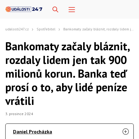
udalosti247.cz
Spotřebitel
Bankomaty začaly bláznit, rozdaly lidem jen tak 900 milionů korun. Banka teď prosí o to, aby lidé peníze vrátili
Bankomaty začaly bláznit,
rozdaly lidem jen tak 900
milionů korun. Banka teď
prosí o to, aby lidé peníze
vrátili
3. prosince 2024
Daniel Procházka