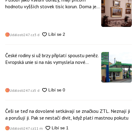
hodnotu vyšších stovek tisíc korun. Doma je
může mít kdokoliv z nás
Události247.cz
3 d
České rodiny si už brzy připlatí spoustu peněz.
Evropská unie si na nás vymyslela nové
poplatky. Nevyhne se jim téměř nikdo
Události247.cz
5 d
Češi se teď na dovolené setkávají se značkou ZTL. Neznají ji
a porušují ji. Pak se nestačí divit, když platí mastnou pokutu
Události247.cz
11 m