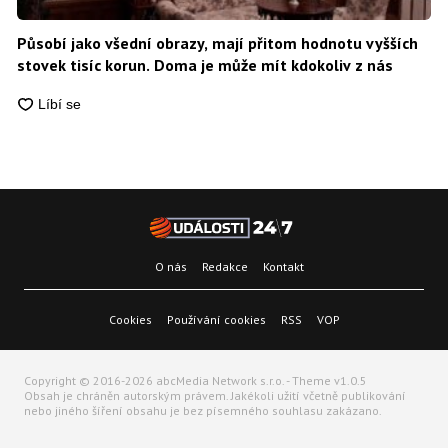
Působí jako všední obrazy, mají přitom hodnotu vyšších
stovek tisíc korun. Doma je může mít kdokoliv z nás
O nás
Redakce
Kontakt
Cookies
Používání cookies
RSS
VOP
Copyright © 2016-2026 abcMedia Network s.r.o. - Theme v1.0.5
Obsah je chráněn autorským právem. Jakékoli užití včetně publikování
nebo jiného šíření obsahu je bez písemného souhlasu zakázano.