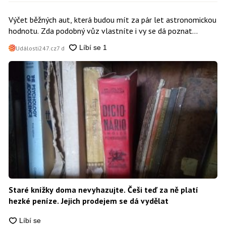
Výčet běžných aut, která budou mít za pár let astronomickou
hodnotu. Zda podobný vůz vlastníte i vy se dá poznat
snadno
Události247.cz
7 d
Staré knížky doma nevyhazujte. Češi teď za ně platí
hezké peníze. Jejich prodejem se dá vydělat