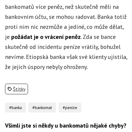
bankomatů více peněz, než skutečně měli na
bankovním účtu, se mohou radovat. Banka totiž
proti nim nic nezmůže a jediné, co může dělat,
je
požádat je o vrácení peněz
. Zda se bance
skutečně od incidentu peníze vrátily, bohužel
nevíme. Etiopská banka však své klienty ujistila,
že jejich úspory nebyly ohroženy.
Štítky
#banka
#bankomat
#peníze
Všimli jste si někdy u bankomatů nějaké chyby?