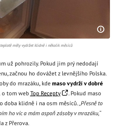
eplotě měly vydržet klidně i několik měsíců
m už pohrozily. Pokud jim prý nedodají
nu, začnou ho dovážet z levnějšího Polska.
soby do mrazáku, kde
maso vydrží v dobré
al o tom web
Top Recepty
. Pokud maso
o doba klidně i na osm měsíců. „
Přesně to
upím ho víc a mám aspoň zásoby v mrazáku,
“
a z Přerova.