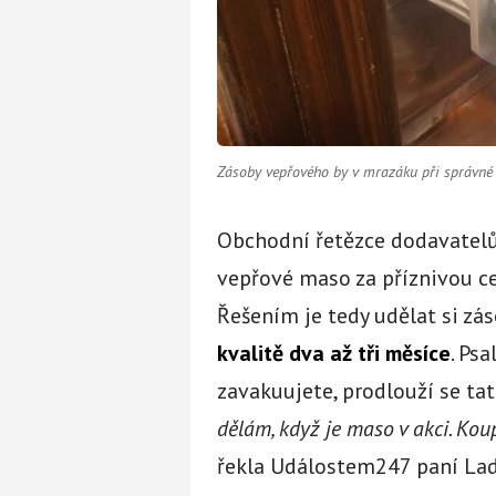
Zásoby vepřového by v mrazáku při správné t
Obchodní řetězce dodavatelů
vepřové maso za příznivou ce
Řešením je tedy udělat si zá
kvalitě dva až tři měsíce
. Ps
zavakuujete, prodlouží se tat
dělám, když je maso v akci. Ko
řekla Událostem247 paní Lad