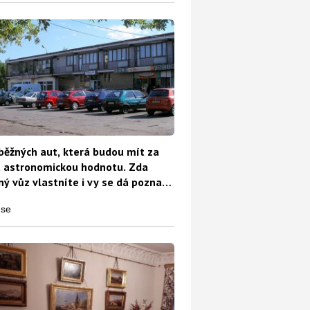
běžných aut, která budou mít za
t astronomickou hodnotu. Zda
ý vůz vlastníte i vy se dá poznat
o