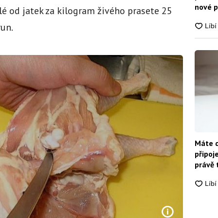
nové p
lé od jatek za kilogram živého prasete 25
nikdo
run.
Máte d
připoj
právě 