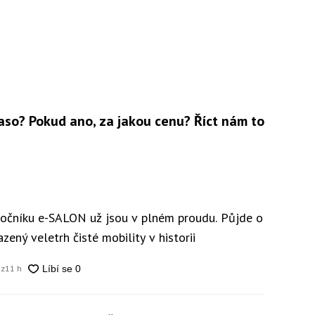
so? Pokud ano, za jakou cenu? Říct nám to
 ročníku e-SALON už jsou v plném proudu. Půjde o
zený veletrh čisté mobility v historii
cz
11 h