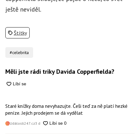
ještě neviděl.
Štítky
#celebrita
Měli jste rádi triky Davida Copperfielda?
Staré knížky doma nevyhazujte. Češi teď za ně platí hezké
peníze. Jejich prodejem se dá vydělat
Události247.cz
3 d