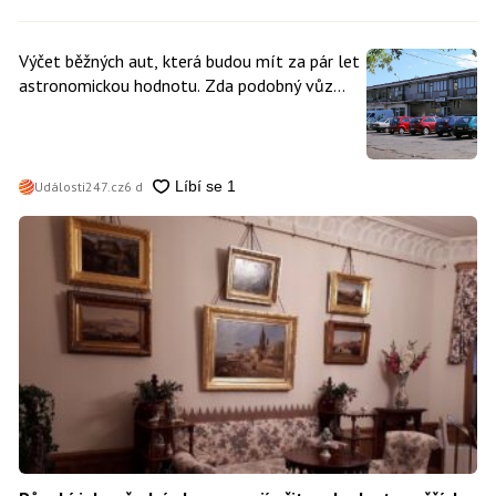
Výčet běžných aut, která budou mít za pár let
astronomickou hodnotu. Zda podobný vůz
vlastníte i vy se dá poznat snadno
Události247.cz
6 d