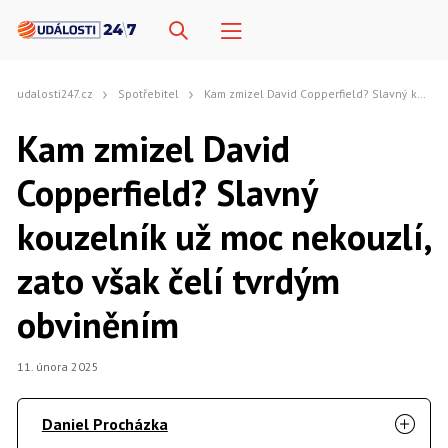
udalosti247.cz
Spotřebitel
Kam zmizel David Copperfield? Slavný kouzelník už moc nekouzlí, zato však čelí tvrdým obviněním
Kam zmizel David
Copperfield? Slavný
kouzelník už moc nekouzlí,
zato však čelí tvrdým
obviněním
11. února 2025
Daniel Procházka