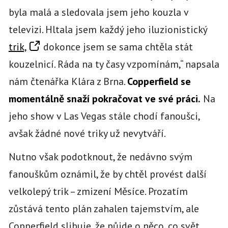
byla malá a sledovala jsem jeho kouzla v
televizi. Hltala jsem každý jeho iluzionistický
trik,
dokonce jsem se sama chtěla stát
kouzelnicí. Ráda na ty časy vzpomínám,“ napsala
nám čtenářka Klára z Brna.
Copperfield se
momentálně snaží pokračovat ve své práci.
Na
jeho show v Las Vegas stále chodí fanoušci,
avšak žádné nové triky už nevytváří.
Nutno však podotknout, že nedávno svým
fanouškům oznámil, že by chtěl provést další
velkolepý trik – zmizení Měsíce. Prozatím
zůstává tento plán zahalen tajemstvím, ale
Copperfield slibuje, že půjde o něco, co svět