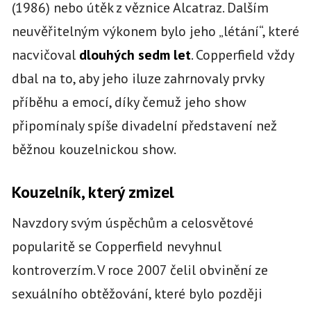
(1986) nebo útěk z věznice Alcatraz. Dalším
neuvěřitelným výkonem bylo jeho „létání“, které
nacvičoval
dlouhých sedm let
. Copperfield vždy
dbal na to, aby jeho iluze zahrnovaly prvky
příběhu a emocí, díky čemuž jeho show
připomínaly spíše divadelní představení než
běžnou kouzelnickou show.
Kouzelník, který zmizel
Navzdory svým úspěchům a celosvětové
popularitě se Copperfield nevyhnul
kontroverzím. V roce 2007 čelil obvinění ze
sexuálního obtěžování, které bylo později