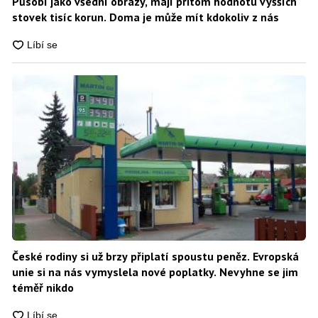
Působí jako všední obrazy, mají přitom hodnotu vyšších
stovek tisíc korun. Doma je může mít kdokoliv z nás
České rodiny si už brzy připlatí spoustu peněz. Evropská
unie si na nás vymyslela nové poplatky. Nevyhne se jim
téměř nikdo