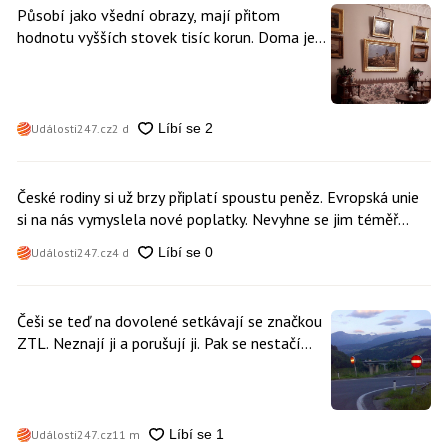
Působí jako všední obrazy, mají přitom
hodnotu vyšších stovek tisíc korun. Doma je
může mít kdokoliv z nás
Události247.cz
2 d
České rodiny si už brzy připlatí spoustu peněz. Evropská unie
si na nás vymyslela nové poplatky. Nevyhne se jim téměř
nikdo
Události247.cz
4 d
Češi se teď na dovolené setkávají se značkou
ZTL. Neznají ji a porušují ji. Pak se nestačí
divit, když platí mastnou pokutu
Události247.cz
11 m