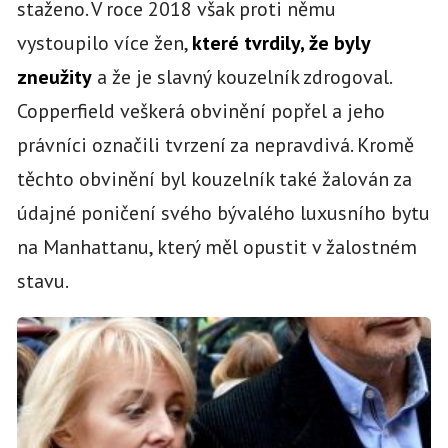
staženo. V roce 2018 však proti němu
vystoupilo více žen,
které tvrdily, že byly
zneužity
a že je slavný kouzelník zdrogoval.
Copperfield veškerá obvinění popřel a jeho
právníci označili tvrzení za nepravdivá. Kromě
těchto obvinění byl kouzelník také žalován za
údajné poničení svého bývalého luxusního bytu
na Manhattanu, který měl opustit v žalostném
stavu.