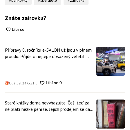
#bankovky
#sběratelé
#zairovka
Znáte zairovku?
Přípravy 8. ročníku e-SALON už jsou v plném
proudu. Půjde o nejlépe obsazený veletrh
čisté mobility v historii
Události247.cz
1 d
Staré knížky doma nevyhazujte. Češi teď za
ně platí hezké peníze. Jejich prodejem se dá
vydělat