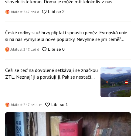
stovek tisíc korun. Doma je může mít kdokoliv z nás
Události247.cz
4 d
České rodiny si už brzy připlatí spoustu peněz. Evropská unie
si na nás vymyslela nové poplatky. Nevyhne se jim téměř
nikdo
Události247.cz
6 d
Češi se teď na dovolené setkávají se značkou
ZTL. Neznají ji a porušují ji. Pak se nestačí
divit, když platí mastnou pokutu
Události247.cz
11 m