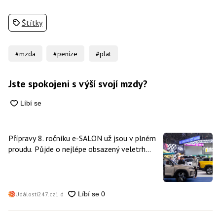
Štítky
#mzda
#peníze
#plat
Jste spokojeni s výší svojí mzdy?
Přípravy 8. ročníku e-SALON už jsou v plném
proudu. Půjde o nejlépe obsazený veletrh
čisté mobility v historii
Události247.cz
1 d