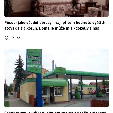
Působí jako všední obrazy, mají přitom hodnotu vyšších
stovek tisíc korun. Doma je může mít kdokoliv z nás
České rodiny si už brzy připlatí spoustu peněz. Evropská