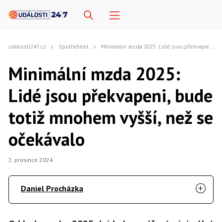
udalosti247.cz
Spotřebitel
Minimální mzda 2025: Lidé jsou překvapeni, bude totiž mnohem vyšší, než se očekávalo
Minimální mzda 2025:
Lidé jsou překvapeni, bude
totiž mnohem vyšší, než se
očekávalo
2. prosince 2024
Daniel Procházka