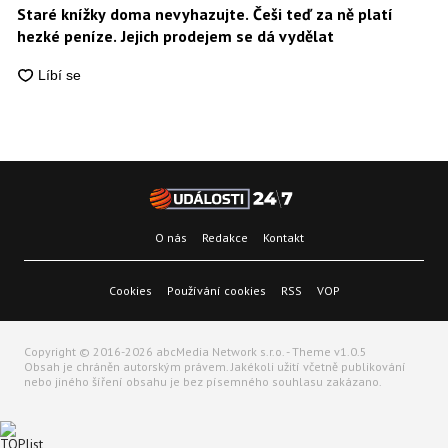
Staré knížky doma nevyhazujte. Češi teď za ně platí
hezké peníze. Jejich prodejem se dá vydělat
O nás
Redakce
Kontakt
Cookies
Používání cookies
RSS
VOP
Copyright © 2016-2026 abcMedia Network s.r.o. - Theme v1.0.5
Obsah je chráněn autorským právem. Jakékoli užití včetně publikování
nebo jiného šíření obsahu je bez písemného souhlasu zakázano.