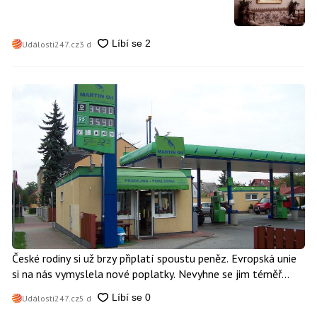
Události247.cz
3 d
České rodiny si už brzy připlatí spoustu peněz. Evropská unie
si na nás vymyslela nové poplatky. Nevyhne se jim téměř
nikdo
Události247.cz
5 d