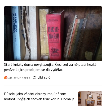
Staré knížky doma nevyhazujte. Češi teď za ně platí hezké
peníze. Jejich prodejem se dá vydělat
Události247.cz
4 d
Působí jako všední obrazy, mají přitom
hodnotu vyšších stovek tisíc korun. Doma je
může mít kdokoliv z nás