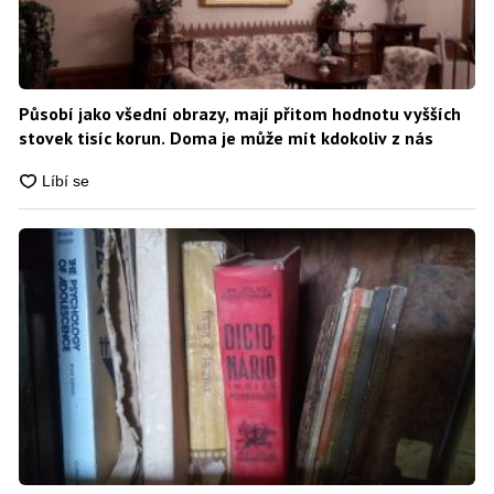
Působí jako všední obrazy, mají přitom hodnotu vyšších
stovek tisíc korun. Doma je může mít kdokoliv z nás