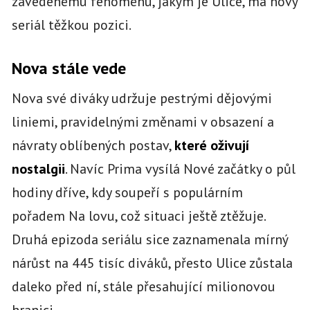
zavedenému fenoménu, jakým je Ulice, má nový
seriál těžkou pozici.
Nova stále vede
Nova své diváky udržuje pestrými dějovými
liniemi, pravidelnými změnami v obsazení a
návraty oblíbených postav,
které oživují
nostalgii
. Navíc Prima vysílá Nové začátky o půl
hodiny dříve, kdy soupeří s populárním
pořadem Na lovu, což situaci ještě ztěžuje.
Druhá epizoda seriálu sice zaznamenala mírný
nárůst na 445 tisíc diváků, přesto Ulice zůstala
daleko před ní, stále přesahující milionovou