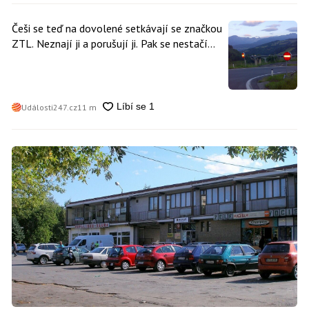
Češi se teď na dovolené setkávají se značkou
ZTL. Neznají ji a porušují ji. Pak se nestačí
divit, když platí mastnou pokutu
Události247.cz
11 m