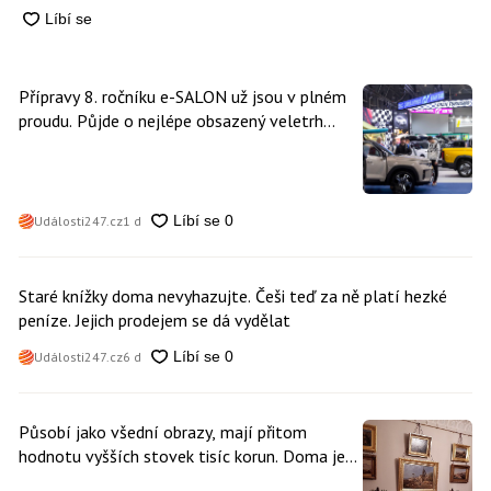
Přípravy 8. ročníku e-SALON už jsou v plném
proudu. Půjde o nejlépe obsazený veletrh
čisté mobility v historii
Události247.cz
1 d
Staré knížky doma nevyhazujte. Češi teď za ně platí hezké
peníze. Jejich prodejem se dá vydělat
Události247.cz
6 d
Působí jako všední obrazy, mají přitom
hodnotu vyšších stovek tisíc korun. Doma je
může mít kdokoliv z nás