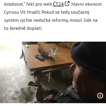
kolabovat,“
řekl pro web
ČT24
hlavní ekonom
Cyrrusu Vít Hradil. Pokud se tedy současný
systém rychle nedočká reformy, mnozí lidé na
to šeredně doplatí.