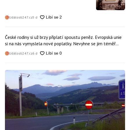
Události247.cz
5 d
České rodiny si už brzy připlatí spoustu peněz. Evropská unie
si na nás vymyslela nové poplatky. Nevyhne se jim téměř
nikdo
Události247.cz
6 d