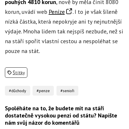
pouhých 4810 korun
, nově by měla činit 8080
korun, uvádí web
Peníze
. I to je však šíleně
nízká částka, která nepokryje ani ty nejnutnější
výdaje. Mnoha lidem tak nejspíš nezbude, než si
na stáří spořit vlastní cestou a nespoléhat se
pouze na stát.
Štítky
#důchody
#penze
#senioři
Spoléháte na to, že budete mít na stáří
dostatečně vysokou penzi od státu? Napište
nám svůj názor do komentářů