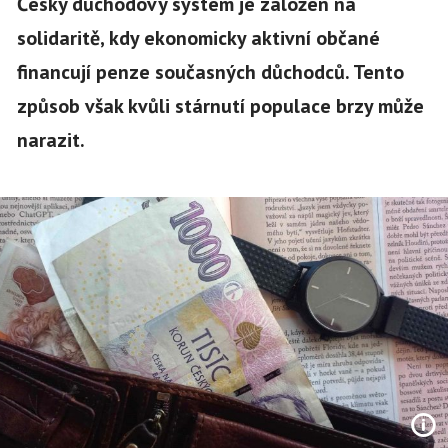
Český důchodový systém je založen na
solidaritě, kdy ekonomicky aktivní občané
financují penze současných důchodců. Tento
způsob však kvůli stárnutí populace brzy může
narazit.