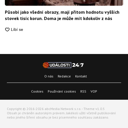
Působí jako všední obrazy, mají přitom hodnotu vyšších
stovek tisíc korun. Doma je může mít kdokoliv z nás
O nás
Redakce
Kontakt
Cookies
Používání cookies
RSS
VOP
Copyright © 2016-2026 abcMedia Network s.r.o. - Theme v1.0.5
Obsah je chráněn autorským právem. Jakékoli užití včetně publikování
nebo jiného šíření obsahu je bez písemného souhlasu zakázano.