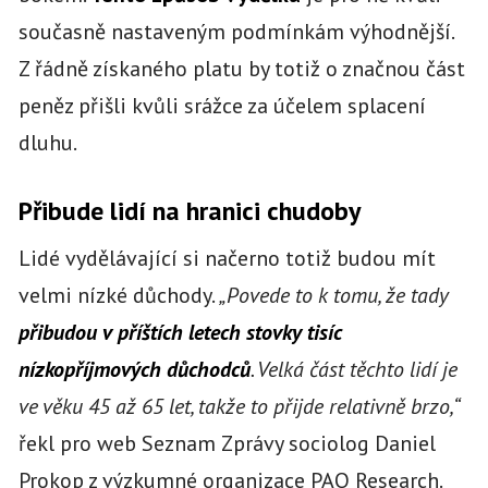
současně nastaveným podmínkám výhodnější.
Z řádně získaného platu by totiž o značnou část
peněz přišli kvůli srážce za účelem splacení
dluhu.
Přibude lidí na hranici chudoby
Lidé vydělávající si načerno totiž budou mít
velmi nízké důchody.
„Povede to k tomu, že tady
přibudou v příštích letech stovky tisíc
nízkopříjmových důchodců
. Velká část těchto lidí je
ve věku 45 až 65 let, takže to přijde relativně brzo,“
řekl pro web Seznam Zprávy sociolog Daniel
Prokop z výzkumné organizace PAQ Research.