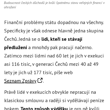
Budoucnost českých důchodů je kvůli špatnému stavu veřejných financí v
ohrožení
Finanční problémy státu dopadnou na všechny.
Specificky je však odnese hlavně jedna skupina
Čechů. Jedná se o
lidi, kteří se stávají
předlužení
a mnohdy pak pracují načerno.
Zatímco mezi lidmi nad 60 let je jich v exekuci
asi 116 tisíc, v generaci Čechů mezi 40 až 49
lety je jich už 177 tisíc, píše web
Seznam Zprávy
.
Právě lidé v exekucích obvykle nepracují na
klasickou smlouvu a raději si vydělávají peníze
bokem.
Tento způsob výdělku
je pro ně kvůli