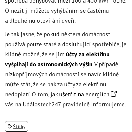
spotřeba pohybovat mezi 100 a 400 kWh ročně.
Omezit ji můžete vyhýbáním se častému
a dlouhému otevírání dveří.
Je tak jasné, že pokud některá domácnost
používá pouze staré a dosluhující spotřebiče, je
klidně možné, že se jim
účty za elektřinu
vyšplhají do astronomických výšin
. V případě
nízkopříjmových domácností se navíc klidně
může stát, že se pak za účty za elektřinu
nedoplatí. O tom,
jak ušetřit na energiích
vás na Událostech247 pravidelně informujeme.
Štítky