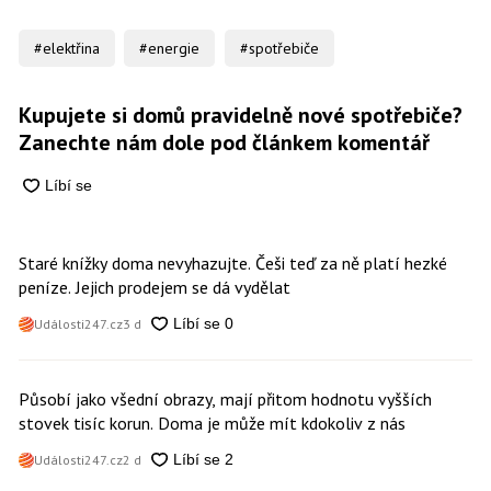
#elektřina
#energie
#spotřebiče
Kupujete si domů pravidelně nové spotřebiče?
Zanechte nám dole pod článkem komentář
Staré knížky doma nevyhazujte. Češi teď za ně platí hezké
peníze. Jejich prodejem se dá vydělat
Události247.cz
3 d
Působí jako všední obrazy, mají přitom hodnotu vyšších
stovek tisíc korun. Doma je může mít kdokoliv z nás
Události247.cz
2 d