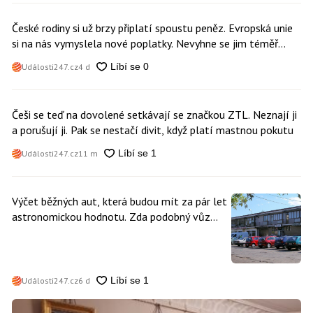
České rodiny si už brzy připlatí spoustu peněz. Evropská unie
si na nás vymyslela nové poplatky. Nevyhne se jim téměř
nikdo
Události247.cz
4 d
Češi se teď na dovolené setkávají se značkou ZTL. Neznají ji
a porušují ji. Pak se nestačí divit, když platí mastnou pokutu
Události247.cz
11 m
Výčet běžných aut, která budou mít za pár let
astronomickou hodnotu. Zda podobný vůz
vlastníte i vy se dá poznat snadno
Události247.cz
6 d