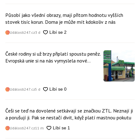
Působí jako všední obrazy, mají přitom hodnotu vyšších
stovek tisíc korun. Doma je může mít kdokoliv z nás
Události247.cz
3 d
České rodiny si už brzy připlatí spoustu peněz.
Evropská unie si na nás vymyslela nové
poplatky. Nevyhne se jim téměř nikdo
Události247.cz
5 d
Češi se teď na dovolené setkávají se značkou ZTL. Neznají ji
a porušují ji. Pak se nestačí divit, když platí mastnou pokutu
Události247.cz
11 m