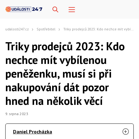
udalosti247.cz
Spotřebitel
Triky prodejců 2023: Kdo nechce mít vybílenou peněženku, musí si při nakupování dát pozor hned na několik věcí
Triky prodejců 2023: Kdo
nechce mít vybílenou
peněženku, musí si při
nakupování dát pozor
hned na několik věcí
9. srpna 2023
Daniel Procházka