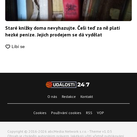
Staré knížky doma nevyhazujte. Češi teď za ně platí
hezké peníze. Jejich prodejem se dá vydělat
O nás
Redakce
Kontakt
Cookies
Používání cookies
RSS
VOP
Copyright © 2016-2026 abcMedia Network s.r.o. - Theme v1.0.5
Obsah je chráněn autorským právem. Jakékoli užití včetně publikování