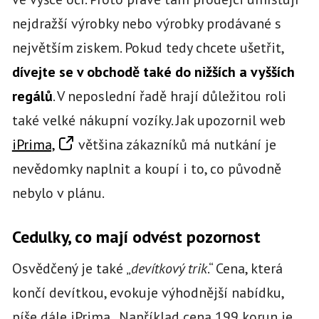
nejdražší výrobky nebo výrobky prodávané s
největším ziskem. Pokud tedy chcete ušetřit,
dívejte se v obchodě také do nižších a vyšších
regálů
. V neposlední řadě hrají důležitou roli
také velké nákupní vozíky. Jak upozornil web
iPrima,
většina zákazníků má nutkání je
nevědomky naplnit a koupí i to, co původně
nebylo v plánu.
Cedulky, co mají odvést pozornost
Osvědčený je také „
devítkový trik
.“ Cena, která
končí devítkou, evokuje výhodnější nabídku,
píše dále iPrima. Například cena 199 korun je