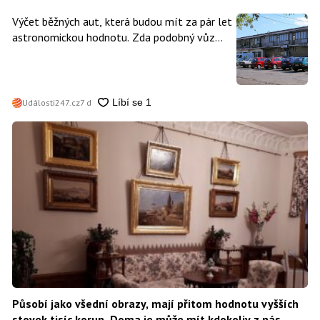
Výčet běžných aut, která budou mít za pár let
astronomickou hodnotu. Zda podobný vůz
vlastníte i vy se dá poznat snadno
Události247.cz
7 d
Působí jako všední obrazy, mají přitom hodnotu vyšších
stovek tisíc korun. Doma je může mít kdokoliv z nás