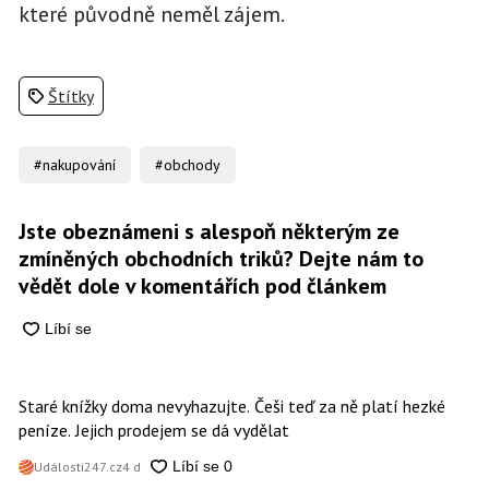
které původně neměl zájem.
Štítky
#nakupování
#obchody
Jste obeznámeni s alespoň některým ze
zmíněných obchodních triků? Dejte nám to
vědět dole v komentářích pod článkem
Staré knížky doma nevyhazujte. Češi teď za ně platí hezké
peníze. Jejich prodejem se dá vydělat
Události247.cz
4 d