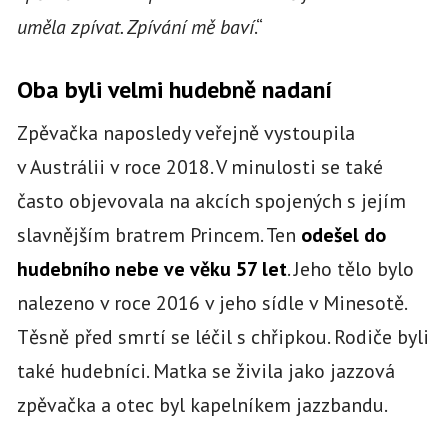
uměla zpívat. Zpívání mě baví
.“
Oba byli velmi hudebně nadaní
Zpěvačka naposledy veřejně vystoupila
v Austrálii v roce 2018. V minulosti se také
často objevovala na akcích spojených s jejím
slavnějším bratrem Princem. Ten
odešel do
hudebního nebe ve věku 57 let
. Jeho tělo bylo
nalezeno v roce 2016 v jeho sídle v Minesotě.
Těsně před smrtí se léčil s chřipkou. Rodiče byli
také hudebníci. Matka se živila jako jazzová
zpěvačka a otec byl kapelníkem jazzbandu.