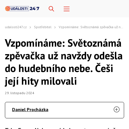
udalosti247.cz
Spotřebitel
Vzpomínáme: Světoznámá zpěvačka už navždy odešla do hudebního nebe. Češi její hity milovali
Vzpomínáme: Světoznámá
zpěvačka už navždy odešla
do hudebního nebe. Češi
její hity milovali
29. listopadu 2024
Daniel Procházka