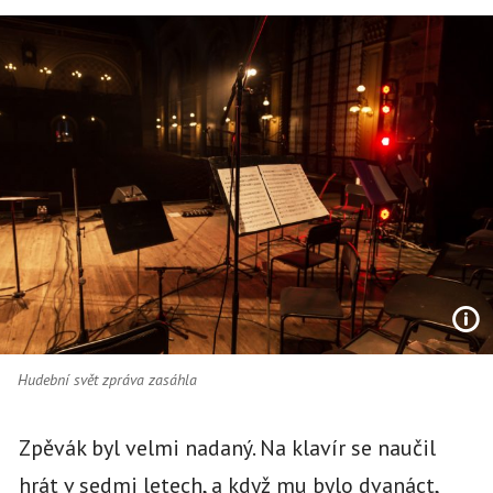
Hudební svět zpráva zasáhla
Zpěvák byl velmi nadaný. Na klavír se naučil
hrát v sedmi letech, a když mu bylo dvanáct,