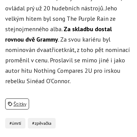
ovládal prý už 20 hudebních nástrojů. Jeho
velkým hitem byl song The Purple Rain ze
stejnojmenného alba.
Za skladbu dostal
rovnou dvě Grammy
. Za svou kariéru byl
nominován dvaatřicetkrát, z toho pět nominací
proměnil v cenu. Proslavil se mimo jiné i jako
autor hitu Nothing Compares 2U pro irskou
rebelku Sinéad O’Connor.
Štítky
#úmrtí
#zpěvačka