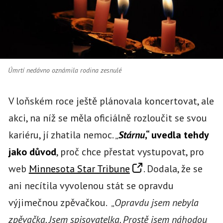
Úmrtí nedávno oznámila rodina zesnulé
V loňském roce ještě plánovala koncertovat, ale
akci, na níž se měla oficiálně rozloučit se svou
kariéru, jí zhatila nemoc. „
Stárnu
,“ uvedla tehdy
jako důvod
, proč chce přestat vystupovat, pro
web
Minnesota Star Tribune
. Dodala, že se
ani necítila vyvolenou stát se opravdu
výjimečnou zpěvačkou. „
Opravdu jsem nebyla
zpěvačka. Jsem spisovatelka. Prostě jsem náhodou