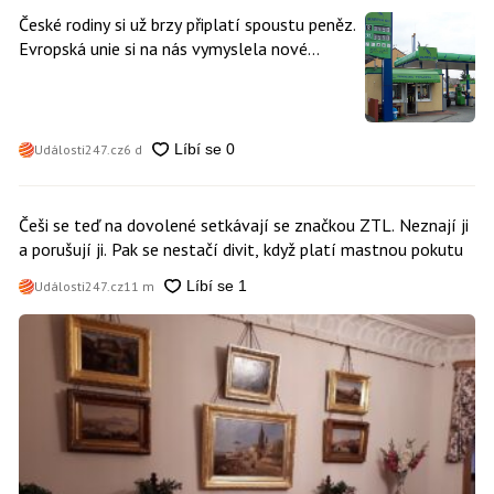
České rodiny si už brzy připlatí spoustu peněz.
Evropská unie si na nás vymyslela nové
poplatky. Nevyhne se jim téměř nikdo
Události247.cz
6 d
Češi se teď na dovolené setkávají se značkou ZTL. Neznají ji
a porušují ji. Pak se nestačí divit, když platí mastnou pokutu
Události247.cz
11 m