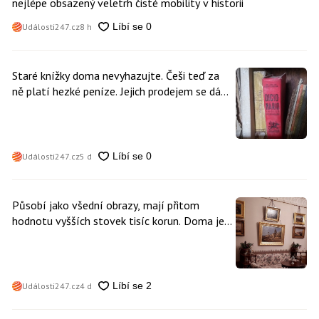
nejlépe obsazený veletrh čisté mobility v historii
Události247.cz
8 h
Staré knížky doma nevyhazujte. Češi teď za
ně platí hezké peníze. Jejich prodejem se dá
vydělat
Události247.cz
5 d
Působí jako všední obrazy, mají přitom
hodnotu vyšších stovek tisíc korun. Doma je
může mít kdokoliv z nás
Události247.cz
4 d