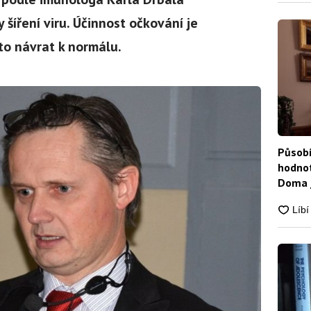
 šíření viru. Účinnost očkování je
to návrat k normálu.
Působí
hodnot
Doma j