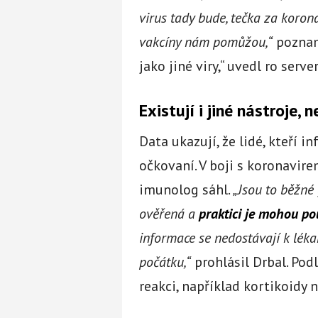
virus tady bude, tečka za koron
vakcíny nám pomůžou,“
poznam
jako jiné viry,“ uvedl ro serve
Existují i jiné nástroje, 
Data ukazují, že lidé, kteří i
očkovaní. V boji s koronavirem
imunolog sáhl.
„Jsou to běžné 
ověřená a
praktici je mohou po
informace se nedostávají k lék
počátku,“
prohlásil Drbal. Podl
reakci, například kortikoidy 