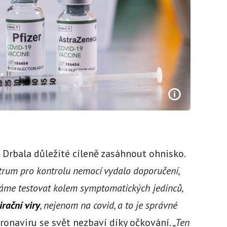
 Drbala důležité cíleně zasáhnout ohnisko.
trum pro kontrolu nemocí vydalo doporučení,
áme testovat kolem symptomatických jedinců,
rační viry
, nejenom na covid, a to je správné
oronaviru se svět nezbaví díky očkování.
„Ten