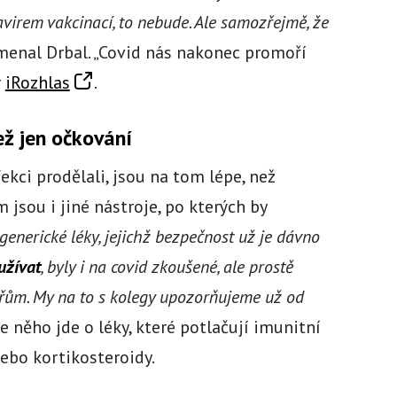
avirem vakcinací, to nebude. Ale samozřejmě, že
enal Drbal. „Covid nás nakonec promoří
r
iRozhlas
.
než jen očkování
nfekci prodělali, jsou na tom lépe, než
 jsou i jiné nástroje, po kterých by
generické léky, jejichž bezpečnost už je dávno
užívat
, byly i na covid zkoušené, ale prostě
ařům. My na to s kolegy upozorňujeme už od
e něho jde o léky, které potlačují imunitní
nebo kortikosteroidy.