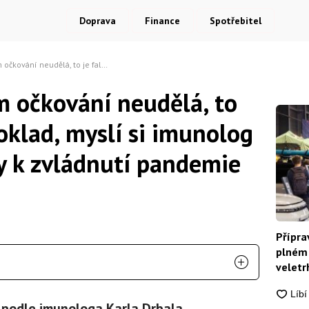
Doprava
Finance
Spotřebitel
předpoklad, myslí si imunolog Drbal. Jaké kroky k zvládnutí pandemie doporučuje?
m očkování neudělá, to
oklad, myslí si imunolog
ky k zvládnutí pandemie
Přípra
plném 
veletrh
 podle imunologa Karla Drbala