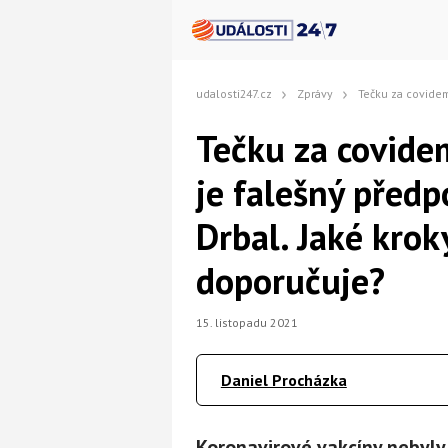
udalosti247.cz
Zprávy
Tečku za covidem očkování neudělá, to je falešný 
Tečku za covide
je falešný předp
Drbal. Jaké kro
doporučuje?
15. listopadu 2021
Daniel Procházka
Koronavirové vakcíny nebyly