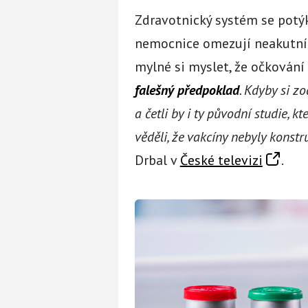
Zdravotnický systém se potýk
nemocnice omezují neakutní 
mylné si myslet, že očkování
falešný předpoklad
. Kdyby si zo
a četli by i ty původní studie, k
věděli, že vakcíny nebyly konstru
Drbal v
České televizi
.