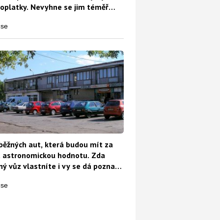
oplatky. Nevyhne se jim téměř
běžných aut, která budou mít za
t astronomickou hodnotu. Zda
ý vůz vlastníte i vy se dá poznat
o