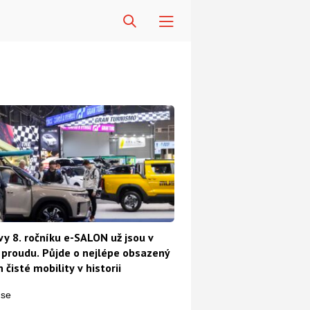
vy 8. ročníku e-SALON už jsou v
proudu. Půjde o nejlépe obsazený
 čisté mobility v historii