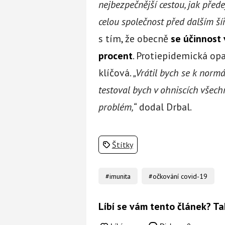
nejbezpečnější cestou, jak před
celou společnost před dalším š
s tím, že obecně
se
účinnost
procent
. Protiepidemická opa
klíčová.
„Vrátil bych se k normál
testoval bych v ohniscích všechn
problém,“
dodal Drbal.
Štítky
#imunita
#očkování covid-19
Líbí se vám tento článek? Ta