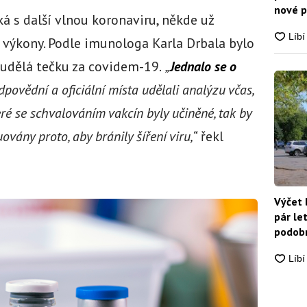
nové p
á s další vlnou koronaviru, někde už
nikdo
výkony. Podle imunologa Karla Drbala bylo
 udělá tečku za covidem-19.
„
Jednalo se o
dpovědní a oficiální místa udělali analýzu včas,
teré se schvalováním vakcín byly učiněné, tak by
ovány proto, aby bránily šíření viru,“
řekl
Výčet 
pár le
podobn
snadn