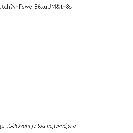
watch?v=Fswe-B6xuUM&t=8s
je.
„Očkování je tou nejlevnější a