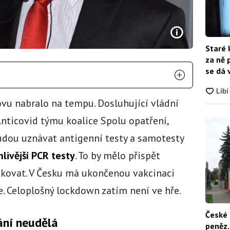
Staré 
za ně 
se dá 
ovu nabralo na tempu. Dosluhující vládní
nticovid týmu koalice Spolu opatření,
udou uznávat antigenní testy a samotesty
livější PCR testy
. To by mělo přispět
očkovat. V Česku má ukončenou vakcinaci
. Celoplošný lockdown zatím není ve hře.
České 
ání neudělá
peněz.