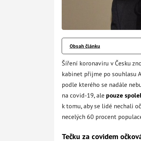
Obsah článku
Šíření koronaviru v Česku zn
kabinet přijme po souhlasu A
podle kterého se nadále neb
na covid-19, ale
pouze spoleh
k tomu, aby se lidé nechali 
necelých 60 procent populace
Tečku za covidem očkov