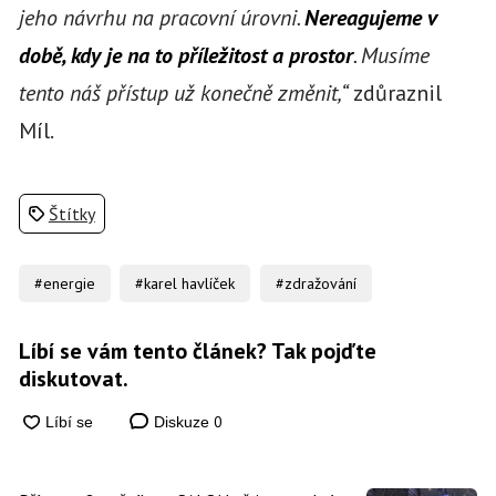
jeho návrhu na pracovní úrovni.
Nereagujeme v
době, kdy je na to příležitost a prostor
. Musíme
tento náš přístup už konečně změnit,“
zdůraznil
Míl.
Štítky
#energie
#karel havlíček
#zdražování
Líbí se vám tento článek? Tak pojďte
diskutovat.
0
Diskuze