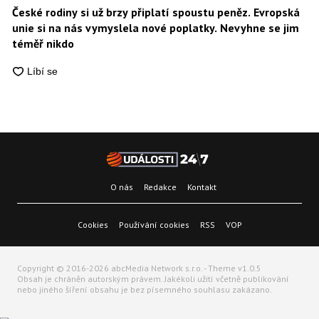
České rodiny si už brzy připlatí spoustu peněz. Evropská
unie si na nás vymyslela nové poplatky. Nevyhne se jim
téměř nikdo
O nás
Redakce
Kontakt
Cookies
Používání cookies
RSS
VOP
Copyright © 2016-2026 abcMedia Network s.r.o. - Theme v1.0.5
Obsah je chráněn autorským právem. Jakékoli užití včetně publikování
nebo jiného šíření obsahu je bez písemného souhlasu zakázano.