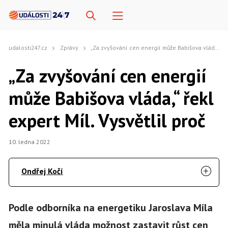
udalosti247.cz
Zprávy
„Za zvyšování cen energií může Babišova vláda,“ řekl expert Míl. Vysvětlil proč
„Za zvyšování cen energií
může Babišova vláda,“ řekl
expert Míl. Vysvětlil proč
10. ledna 2022
Ondřej Kočí
Podle odborníka na energetiku Jaroslava Míla
měla minulá vláda možnost zastavit růst cen