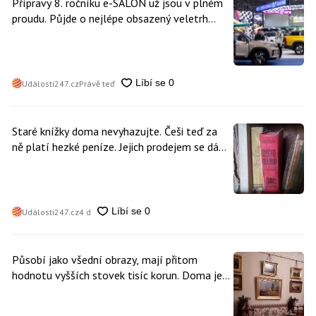
Přípravy 8. ročníku e-SALON už jsou v plném
proudu. Půjde o nejlépe obsazený veletrh
čisté mobility v historii
Události247.cz
Právě teď
Staré knížky doma nevyhazujte. Češi teď za
ně platí hezké peníze. Jejich prodejem se dá
vydělat
Události247.cz
4 d
Působí jako všední obrazy, mají přitom
hodnotu vyšších stovek tisíc korun. Doma je
může mít kdokoliv z nás