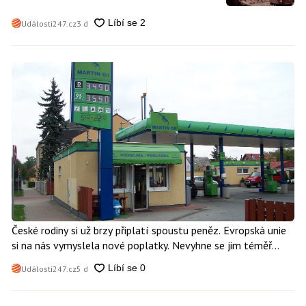
Události247.cz
3 d
České rodiny si už brzy připlatí spoustu peněz. Evropská unie
si na nás vymyslela nové poplatky. Nevyhne se jim téměř
nikdo
Události247.cz
5 d