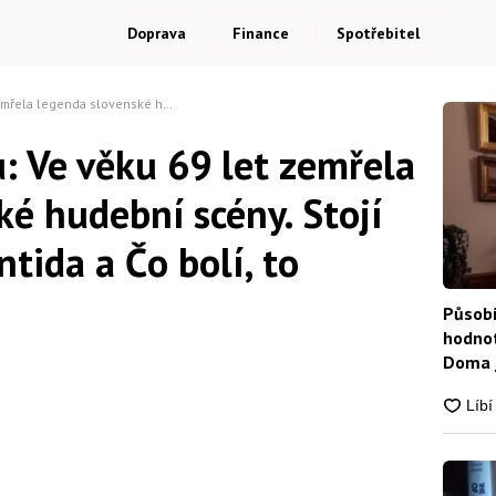
Doprava
Finance
Spotřebitel
 hudební scény. Stojí za hity jako Atlantida a Čo bolí, to prebolí
: Ve věku 69 let zemřela
é hudební scény. Stojí
ntida a Čo bolí, to
Působí
hodnot
Doma j