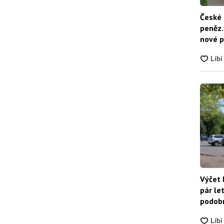
České 
peněz.
nové p
nikdo
Výčet 
pár le
podobn
snadn