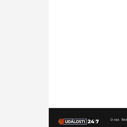
O nás
Re