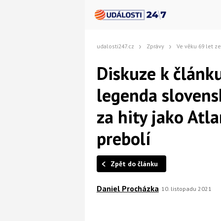
udalosti247.cz
Zprávy
Ve věku 69 let zemřela legenda slovenské
Diskuze k článku
legenda slovensk
za hity jako Atla
prebolí
Zpět do článku
Daniel Procházka
10. listopadu 2021