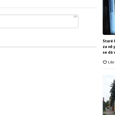
200
Staré 
za ně 
se dá 