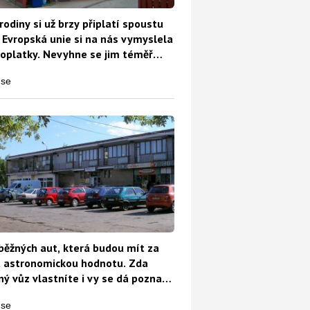
rodiny si už brzy připlatí spoustu
 Evropská unie si na nás vymyslela
oplatky. Nevyhne se jim téměř
běžných aut, která budou mít za
t astronomickou hodnotu. Zda
ý vůz vlastníte i vy se dá poznat
o