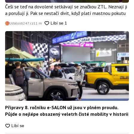
Češi se teď na dovolené setkávají se značkou ZTL. Neznají ji
a porušují ji. Pak se nestačí divit, když platí mastnou pokutu
Události247.cz
11 m
Přípravy 8. ročníku e-SALON už jsou v plném proudu.
Půjde o nejlépe obsazený veletrh čisté mobility v historii