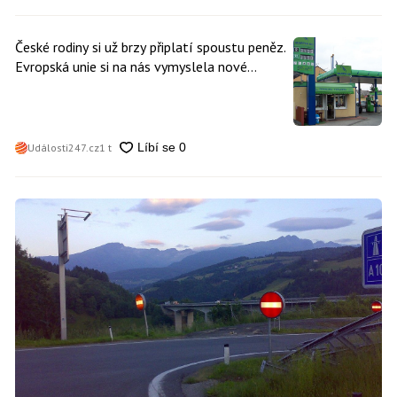
České rodiny si už brzy připlatí spoustu peněz.
Evropská unie si na nás vymyslela nové
poplatky. Nevyhne se jim téměř nikdo
Události247.cz
1 t