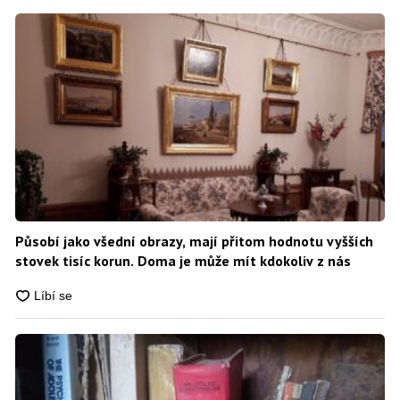
Působí jako všední obrazy, mají přitom hodnotu vyšších
stovek tisíc korun. Doma je může mít kdokoliv z nás