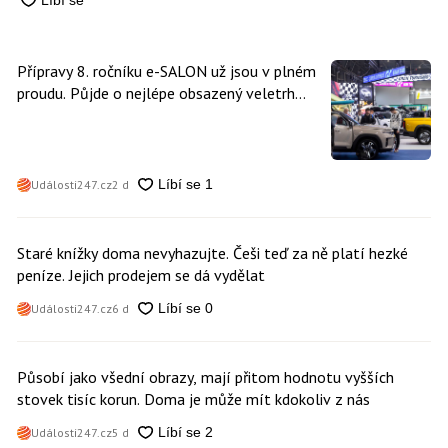
Přípravy 8. ročníku e-SALON už jsou v plném
proudu. Půjde o nejlépe obsazený veletrh
čisté mobility v historii
Události247.cz
2 d
Staré knížky doma nevyhazujte. Češi teď za ně platí hezké
peníze. Jejich prodejem se dá vydělat
Události247.cz
6 d
Působí jako všední obrazy, mají přitom hodnotu vyšších
stovek tisíc korun. Doma je může mít kdokoliv z nás
Události247.cz
5 d