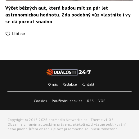
Výčet běžných aut, která budou mít za pár let
astronomickou hodnotu. Zda podobný vůz vlastníte i vy
se dá poznat snadno
O nás
Redakce
Kontakt
Cookies
Používání cookies
RSS
VOP
Copyright © 2016-2026 abcMedia Network s.r.o. - Theme v1.0.5
Obsah je chráněn autorským právem. Jakékoli užití včetně publikování
nebo jiného šíření obsahu je bez písemného souhlasu zakázano.