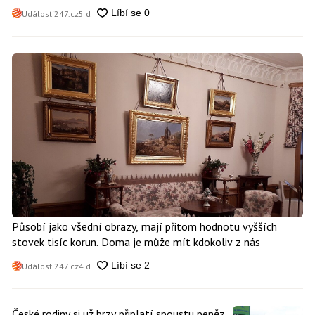
Události247.cz
5 d
Působí jako všední obrazy, mají přitom hodnotu vyšších
stovek tisíc korun. Doma je může mít kdokoliv z nás
Události247.cz
4 d
České rodiny si už brzy připlatí spoustu peněz.