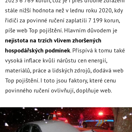
2023 6 769 korun, což je i přes drobné zdražení
stále nižší hodnota než v lednu roku 2020, kdy
řidiči za povinné ručení zaplatili 7 199 korun,
píše web Top pojištění. Hlavním důvodem je
nejistota na trzích vlivem zhoršených
hospodářských podmínek
. Přispívá k tomu také
vysoká inflace kvůli nárůstu cen energií,
materiálů, práce a lidských zdrojů, dodává web
Top pojištění. I toto jsou faktory, které cenu
povinného ručení ovlivňují, doplňuje web.