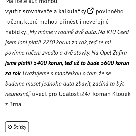
Majitelé aut mohou
využít
srovnávače a kalkulačky
povinného
ručení, které mohou přinést i neveřejné
nabídky. „
My máme v rodině dvě auta. Na KIU Ceed
jsem loni platil 2230 korun za rok, teď se mi
povinné ručení zvedlo o dvě stovky. Na Opel Zafira
jsme platili 5400 korun, teď už to bude 5600 korun
za rok
. Uvažujeme s manželkou o tom, že se
budeme muset jednoho auta zbavit, začíná to být
neúnosné
,“ uvedl pro Události247 Roman Klouek
z Brna.
Štítky