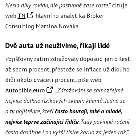
klesla díky covidu, ale postupně zase roste
,“ cituje
web
TN
hlavního analytika Broker
Consulting Martina Nováka.
Dvě auta už neuživíme, říkají lidé
Pojišťovny zatím zdražovaly doposud jen o šest
až sedm procent, přestože se inflace už dlouho
drží okolo dvaceti procent, píše web
Autobible.euro
. „
Zdražování se samozřejmě
nejvíce dotkne rizikových skupin klientů. Jedná se
o ty pojištěnce, kteří
často bourají, také o mladé,
nejvíce teprve začínající řidiče
. Tady povinné ručení
často dosáhne i na vyšší tisíce korun za jeden rok
,“