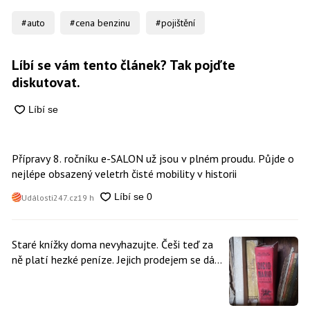
#auto
#cena benzinu
#pojištění
Líbí se vám tento článek? Tak pojďte
diskutovat.
Přípravy 8. ročníku e-SALON už jsou v plném proudu. Půjde o
nejlépe obsazený veletrh čisté mobility v historii
Události247.cz
19 h
Staré knížky doma nevyhazujte. Češi teď za
ně platí hezké peníze. Jejich prodejem se dá
vydělat