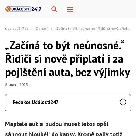
udalosti247.cz
Domácí
„Začíná to být neúnosné.“ Řidiči si nově připlatí i za pojištění auta, bez výjimky
„Začíná to být neúnosné.“
Řidiči si nově připlatí i za
pojištění auta, bez výjimky
8. února 2023
Redakce Události247
Majitelé aut si budou muset letos opět
sáhnout hlouběji do kapsy. Kromě paliv totiž