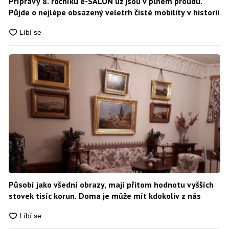
Přípravy 8. ročníku e-SALON už jsou v plném proudu.
Půjde o nejlépe obsazený veletrh čisté mobility v historii
Působí jako všední obrazy, mají přitom hodnotu vyšších
stovek tisíc korun. Doma je může mít kdokoliv z nás