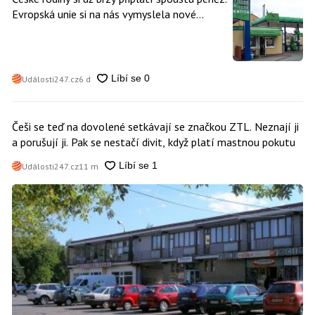
Evropská unie si na nás vymyslela nové
poplatky. Nevyhne se jim téměř nikdo
Události247.cz
6 d
Češi se teď na dovolené setkávají se značkou ZTL. Neznají ji
a porušují ji. Pak se nestačí divit, když platí mastnou pokutu
Události247.cz
11 m