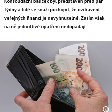
Konsolidační balíček byl představen před pár
týdny a lidé se snaží pochopit, že ozdravení
veřejných financí je nevyhnutelné. Zatím však
na ně jednotlivé opatření nedopadají.