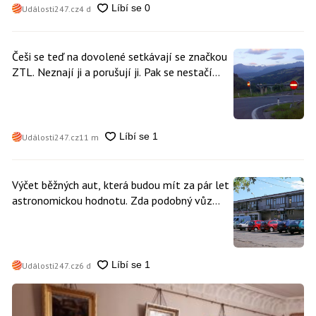
Události247.cz
4 d
Češi se teď na dovolené setkávají se značkou
ZTL. Neznají ji a porušují ji. Pak se nestačí
divit, když platí mastnou pokutu
Události247.cz
11 m
Výčet běžných aut, která budou mít za pár let
astronomickou hodnotu. Zda podobný vůz
vlastníte i vy se dá poznat snadno
Události247.cz
6 d