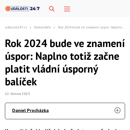
udalosti247.cz
Komentáře
Rok 2024 bude ve znamení úspor: Naplno totiž začne platit vládní úsporný balíček
Rok 2024 bude ve znamení
úspor: Naplno totiž začne
platit vládní úsporný
balíček
12. června 2023
Daniel Procházka