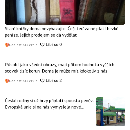
Staré knížky doma nevyhazujte. Češi teď za ně platí hezké
peníze. Jejich prodejem se dá vydělat
Události247.cz
3 d
Působí jako všední obrazy, mají přitom hodnotu vyšších
stovek tisíc korun. Doma je může mít kdokoliv z nás
Události247.cz
2 d
České rodiny si už brzy připlatí spoustu peněz.
Evropská unie si na nás vymyslela nové
poplatky. Nevyhne se jim téměř nikdo