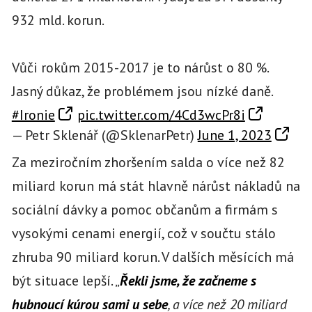
932 mld. korun.
Vůči rokům 2015-2017 je to nárůst o 80 %.
Jasný důkaz, že problémem jsou nízké daně.
#Ironie
pic.twitter.com/4Cd3wcPr8i
— Petr Sklenář (@SklenarPetr)
June 1, 2023
Za meziročním zhoršením salda o více než 82
miliard korun má stát hlavně nárůst nákladů na
sociální dávky a pomoc občanům a firmám s
vysokými cenami energií, což v součtu stálo
zhruba 90 miliard korun. V dalších měsících má
být situace lepší. „
Řekli jsme, že začneme s
hubnoucí kúrou sami u sebe
, a více než 20 miliard