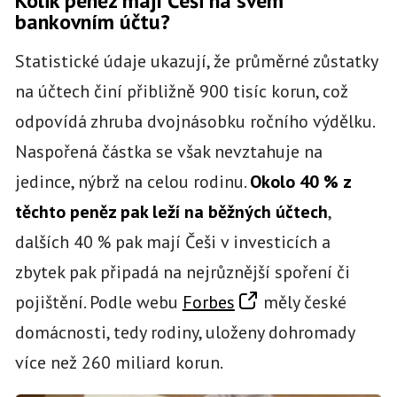
Kolik peněz mají Češi na svém
bankovním účtu?
Statistické údaje ukazují, že průměrné zůstatky
na účtech činí přibližně 900 tisíc korun, což
odpovídá zhruba dvojnásobku ročního výdělku.
Naspořená částka se však nevztahuje na
jedince, nýbrž na celou rodinu.
Okolo 40 % z
těchto peněz pak leží na běžných účtech
,
dalších 40 % pak mají Češi v investicích a
zbytek pak připadá na nejrůznější spoření či
pojištění. Podle webu
Forbes
měly české
domácnosti, tedy rodiny, uloženy dohromady
více než 260 miliard korun.