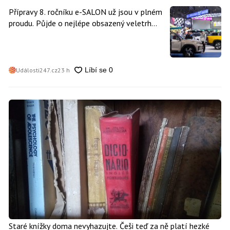
Přípravy 8. ročníku e-SALON už jsou v plném
proudu. Půjde o nejlépe obsazený veletrh
čisté mobility v historii
Události247.cz
23 h
Staré knížky doma nevyhazujte. Češi teď za ně platí hezké