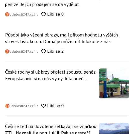
peníze. Jejich prodejem se dá vydělat
Události247.cz
5 d
Působí jako všední obrazy, mají přitom hodnotu vyšších
stovek tisíc korun. Doma je může mít kdokoliv z nás
Události247.cz
4 d
České rodiny si už brzy připlatí spoustu peněz.
Evropská unie si na nás vymyslela nové
poplatky. Nevyhne se jim téměř nikdo
Události247.cz
6 d
Češi se teď na dovolené setkávají se značkou
ZTL. Neznají ji a porušují ji. Pak se nestačí