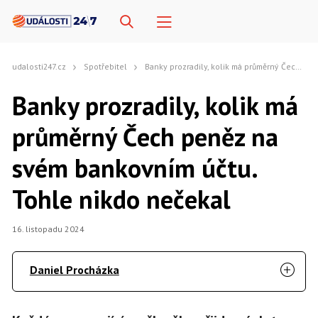
udalosti247.cz
Spotřebitel
Banky prozradily, kolik má průměrný Čech peněz na svém bankovním účtu. Tohle nikdo nečekal
Banky prozradily, kolik má
průměrný Čech peněz na
svém bankovním účtu.
Tohle nikdo nečekal
16. listopadu 2024
Daniel Procházka