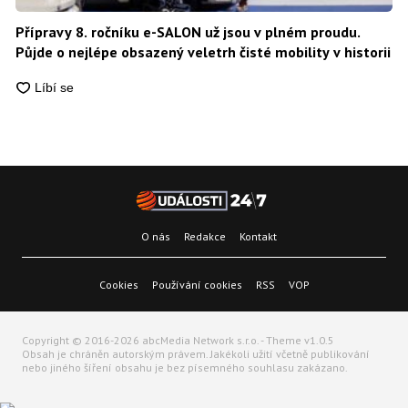
Přípravy 8. ročníku e-SALON už jsou v plném proudu.
Půjde o nejlépe obsazený veletrh čisté mobility v historii
O nás
Redakce
Kontakt
Cookies
Používání cookies
RSS
VOP
Copyright © 2016-2026 abcMedia Network s.r.o. - Theme v1.0.5
Obsah je chráněn autorským právem. Jakékoli užití včetně publikování
nebo jiného šíření obsahu je bez písemného souhlasu zakázano.