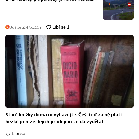
divit, když platí mastnou pokutu
Události247.cz
11 m
Staré knížky doma nevyhazujte. Češi teď za ně platí
hezké peníze. Jejich prodejem se dá vydělat