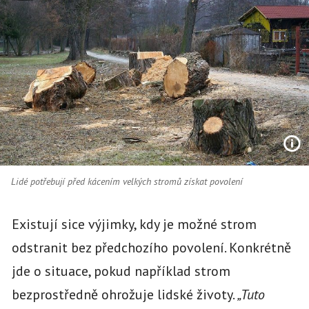
Lidé potřebují před kácením velkých stromů získat povolení
Existují sice výjimky, kdy je možné strom
odstranit bez předchozího povolení. Konkrétně
jde o situace, pokud například strom
bezprostředně ohrožuje lidské životy.
„Tuto