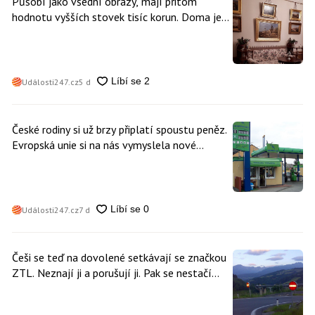
Působí jako všední obrazy, mají přitom
hodnotu vyšších stovek tisíc korun. Doma je
může mít kdokoliv z nás
Události247.cz
5 d
České rodiny si už brzy připlatí spoustu peněz.
Evropská unie si na nás vymyslela nové
poplatky. Nevyhne se jim téměř nikdo
Události247.cz
7 d
Češi se teď na dovolené setkávají se značkou
ZTL. Neznají ji a porušují ji. Pak se nestačí
divit, když platí mastnou pokutu