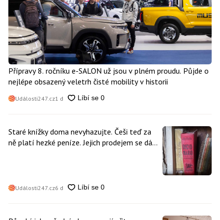
Přípravy 8. ročníku e-SALON už jsou v plném proudu. Půjde o
nejlépe obsazený veletrh čisté mobility v historii
Události247.cz
1 d
Staré knížky doma nevyhazujte. Češi teď za
ně platí hezké peníze. Jejich prodejem se dá
vydělat
Události247.cz
6 d