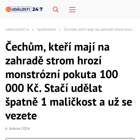
udalosti247.cz
Spotřebitel
Čechům, kteří mají na zahradě strom hrozí monstrózní pokuta 100 000 Kč. Stačí udělat špatně 1 maličkost a už se vezete
Čechům, kteří mají na
zahradě strom hrozí
monstrózní pokuta 100
000 Kč. Stačí udělat
špatně 1 maličkost a už se
vezete
6. dubna 2024