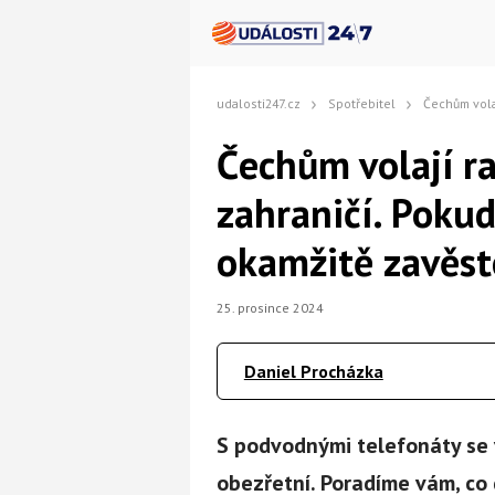
udalosti247.cz
Spotřebitel
Čechům volají rafinovaní podv
Čechům volají ra
zahraničí. Pokud 
okamžitě zavěst
25. prosince 2024
Daniel Procházka
S podvodnými telefonáty se v
obezřetní. Poradíme vám, co 