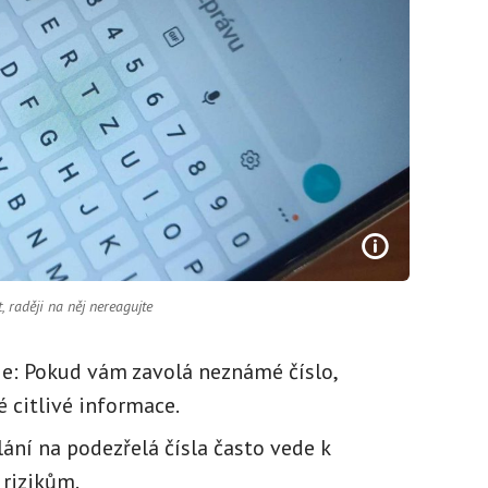
 raději na něj nereagujte
e: Pokud vám zavolá neznámé číslo,
 citlivé informace.
ání na podezřelá čísla často vede k
rizikům.