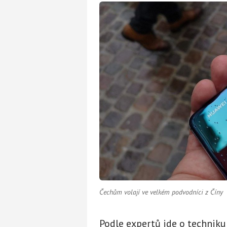
Čechům volají ve velkém podvodníci z Číny
Podle expertů jde o techniku