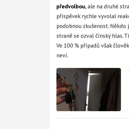
předvolbou
, ale na druhé str
příspěvek rychle vyvolal reakc
podobnou zkušenost. Někdo ji
straně se ozval čínský hlas. Ti
Ve 100 % případů však člověk
neví.