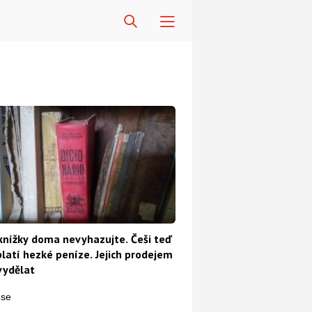
knížky doma nevyhazujte. Češi teď
platí hezké peníze. Jejich prodejem
vydělat