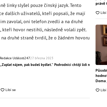
právě 
aně linky slyšel pouze čínský jazyk. Tento
e dalších uživatelů, kteří popsali, že mají
m zavolal, oni telefon zvedli a na druhé
, kteří hovor nestihli, následně volali zpět.
 na druhé straně tvrdil, že o žádném hovoru
27. března 2023
Redakce Události247
,,Zaplať nájem, pak budeš bydlet.” Podvodníci chtějí lidi nachytat 
Působí
hodnot
Doma j