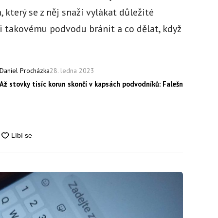
 který se z něj snaží vylákat důležité
ti takovému podvodu bránit a co dělat, když
28. ledna 2023
Daniel Procházka
Až stovky tisíc korun skončí v kapsách podvodníků: Falešných zpěvák