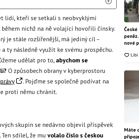
 lidí, kteří se setkali s neobvyklými
 během nichž na ně volající hovořili čínsky.
České 
peněz.
erý je stále rozšířenější, má jediný cíl –
nové p
e a ty následně využít ke svému prospěchu.
nikdo
můžeme udělat pro to,
abychom se
li?
O způsobech obrany v kyberprostoru
právy
. Pojďme se společně podívat na
se proti němu chránit.
ových skupin se nedávno objevil příspěvek
Máte d
Ten sdílel, že mu
volalo číslo s českou
připoj