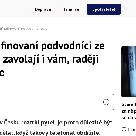
Doprava
Finance
Spotřebitel
odníci ze zahraničí. Pokud zavolají i vám, raději okamžitě zavěste
finovaní podvodníci ze
zavolají i vám, raději
e
Staré 
za ně 
se dá 
 Česku roztrhl pytel, je proto důležité být
dělat, když takový telefonát obdržíte.