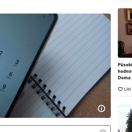
Působí
hodnot
Doma j