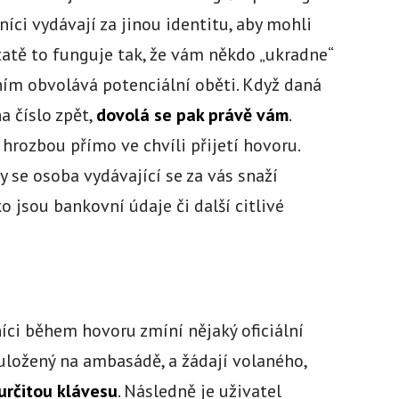
íci vydávají za jinou identitu, aby mohli
tatě to funguje tak, že vám někdo „ukradne“
 ním obvolává potenciální oběti. Když daná
a číslo zpět,
dovolá se pak právě vám
.
hrozbou přímo ve chvíli přijetí hovoru.
y se osoba vydávající se za vás snaží
o jsou bankovní údaje či další citlivé
níci během hovoru zmíní nějaký oficiální
uložený na ambasádě, a žádají volaného,
 určitou klávesu
. Následně je uživatel