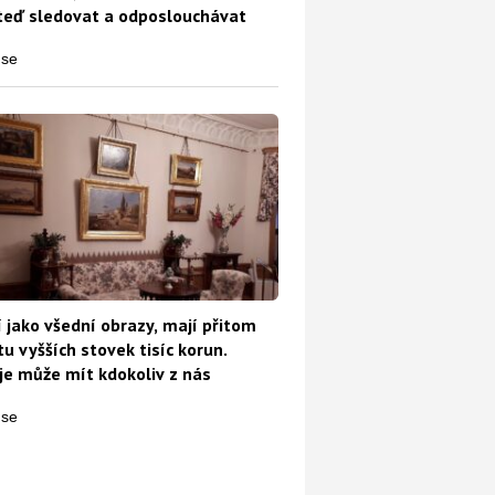
teď sledovat a odposlouchávat
na falešné nájemní smlouvy
 jako všední obrazy, mají přitom
u vyšších stovek tisíc korun.
e může mít kdokoliv z nás