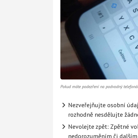
Pokud máte podezření na podvodný telefonát,
Nezveřejňujte osobní údaj
rozhodně nesdělujte žádné
Nevolejte zpět: Zpětné vol
nedorozuměním či dalším 