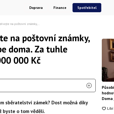
Doprava
Finance
Spotřebitel
í známky, které máte u sebe doma. Za tuhle dostanete až 9 000 000 Kč
jte na poštovní známky,
be doma. Za tuhle
000 000 Kč
Působí
hodnot
Doma j
íkům sběratelství zámek? Dost možná díky
 byste o tom věděli.