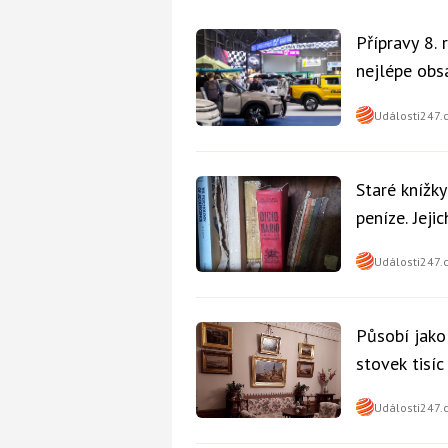
Přípravy 8.
nejlépe obsa
Události247.
Staré knížk
peníze. Jeji
Události247.
Působí jako
stovek tisí
Události247.