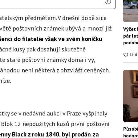
atelským předmětem. V dnešní době sice
 světě poštovních známek ubývá a mnozí již
Výčet 
pár le
enci do filatelie
však ve svém koníčku
podobn
ácné kusy pak dosahují skutečně
snadn
te staré poštovní známky doma i vy,
náhodou není některá z obzvlášť ceněných.
níze.
tky se v nedávné aukci v Praze vyšplhaly
. Blok 12 nepoužitých kusů první poštovní
Působí
nny Black z roku 1840, byl prodán za
hodnot