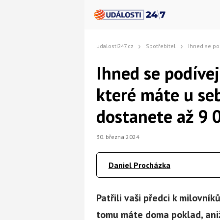
udalosti247.cz
Spotřebitel
Ihned se podívejte na poštovn
Ihned se podíve
které máte u se
dostanete až 9 
30. března 2024
Daniel Procházka
Patřili vaši předci k milovn
tomu máte doma poklad, aniž