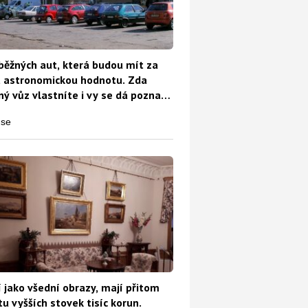
běžných aut, která budou mít za
t astronomickou hodnotu. Zda
ý vůz vlastníte i vy se dá poznat
o
 jako všední obrazy, mají přitom
u vyšších stovek tisíc korun.