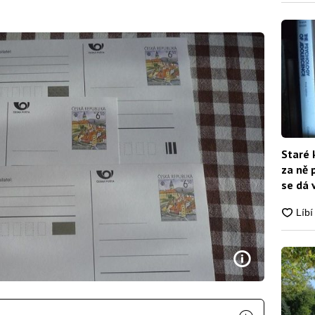
Staré 
za ně 
se dá 