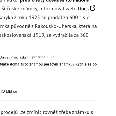
 další české známky, informoval web
iDnes
.
saryka z roku 1925 se prodal za 600 tisíc
námka původně z Rakousko-Uherska, která na
eskoslovenská 1919, se vydražila za 360
28. prosince 2023
Daniel Procházka
Máte doma tuto známou poštovní známku? Rychle se podívejte, její
h prodejů lze zmínit rovněž třeba známku s