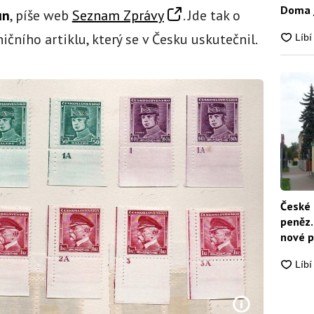
Doma j
un
, píše web
Seznam Zprávy
. Jde tak o
ičního artiklu, který se v Česku uskutečnil.
České 
peněz.
nové p
nikdo