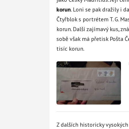
korun
. Loni se pak dražily i
Čtyřblok s portrétem T. G. Ma
korun. Další zajímavý kus, z
sobě však má přetisk Pošta Č
tisíc korun.
Z dalších historicky vysokýc