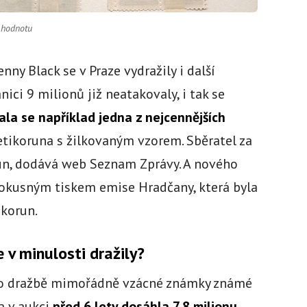
 hodnotu
nny Black se v Praze vydražily i další
ici 9 milionů již neatakovaly, i tak se
ala se například jedna z nejcennějších
etikoruna s žilkovaným vzorem. Sběratel za
run, dodává web Seznam Zprávy. A nového
pokusným tiskem emise Hradčany, která byla
 korun.
 v minulosti dražily?
y o dražbě mimořádně vzácné známky známé
na v aukci
před 6 lety dosáhla 7,8 milionu