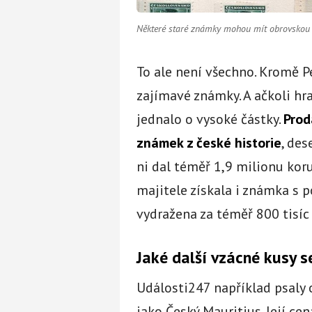
Některé staré známky mohou mít obrovskou
To ale není všechno. Kromě Pe
zajímavé známky. A ačkoli hran
jednalo o vysoké částky.
Prod
známek z české historie
, des
ni dal téměř 1,9 milionu ko
majitele získala i známka s 
vydražena za téměř 800 tisíc
Jaké další vzácné kusy se
Události247 například psal
jako Český Mauritius. Její ce