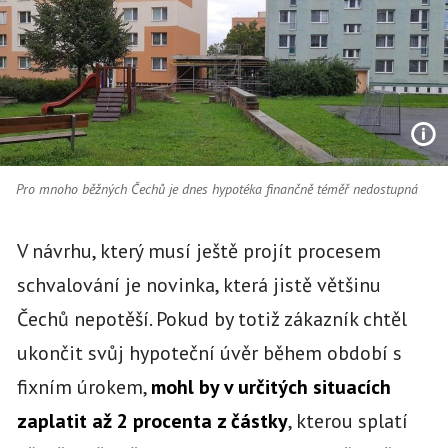
Pro mnoho běžných Čechů je dnes hypotéka finančně téměř nedostupná
V návrhu, který musí ještě projít procesem
schvalování je novinka, která jistě většinu
Čechů nepotěší. Pokud by totiž zákazník chtěl
ukončit svůj hypoteční úvěr během období s
fixním úrokem,
mohl by v určitých situacích
zaplatit až 2 procenta z částky
, kterou splatí