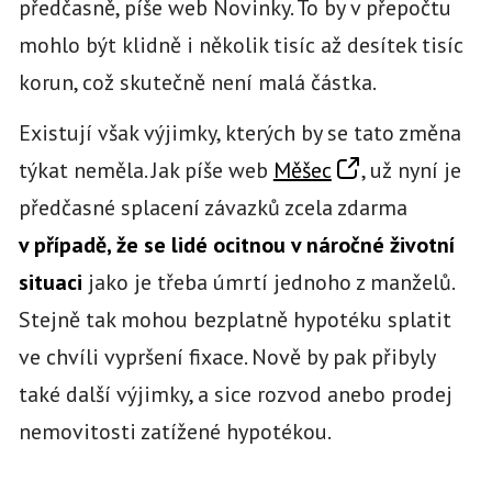
předčasně, píše web Novinky. To by v přepočtu
mohlo být klidně i několik tisíc až desítek tisíc
korun, což skutečně není malá částka.
Existují však výjimky, kterých by se tato změna
týkat neměla. Jak píše web
Měšec
, už nyní je
předčasné splacení závazků zcela zdarma
v případě, že se lidé ocitnou v náročné životní
situaci
jako je třeba úmrtí jednoho z manželů.
Stejně tak mohou bezplatně hypotéku splatit
ve chvíli vypršení fixace. Nově by pak přibyly
také další výjimky, a sice rozvod anebo prodej
nemovitosti zatížené hypotékou.