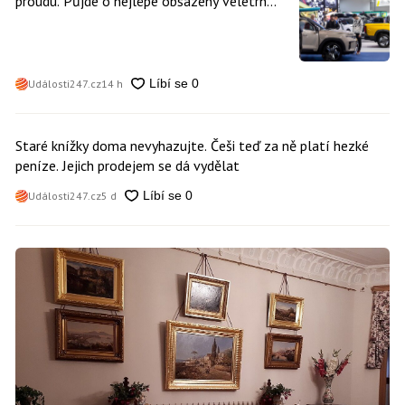
proudu. Půjde o nejlépe obsazený veletrh
čisté mobility v historii
Události247.cz
14 h
Staré knížky doma nevyhazujte. Češi teď za ně platí hezké
peníze. Jejich prodejem se dá vydělat
Události247.cz
5 d