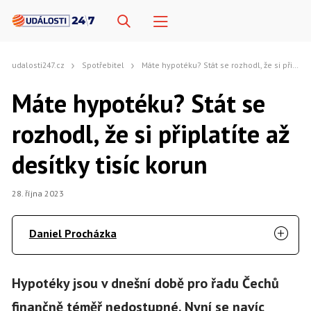
udalosti247.cz
Spotřebitel
Máte hypotéku? Stát se rozhodl, že si připlatíte až desítky tisíc korun
Máte hypotéku? Stát se
rozhodl, že si připlatíte až
desítky tisíc korun
28. října 2023
Daniel Procházka
Hypotéky jsou v dnešní době pro řadu Čechů
finančně téměř nedostupné. Nyní se navíc