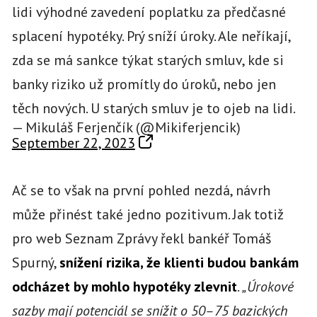
lidi výhodné zavedení poplatku za předčasné
splacení hypotéky. Prý sníží úroky. Ale neříkají,
zda se má sankce týkat starých smluv, kde si
banky riziko už promítly do úroků, nebo jen
těch nových. U starých smluv je to ojeb na lidi.
— Mikuláš Ferjenčík (@Mikiferjencik)
September 22, 2023
Ač se to však na první pohled nezdá, návrh
může přinést také jedno pozitivum. Jak totiž
pro web Seznam Zprávy řekl bankéř Tomáš
Spurný,
snížení rizika, že klienti
budou
bankám
odcházet by mohlo hypotéky zlevnit
.
„Úrokové
sazby mají potenciál se snížit o 50–75 bazických