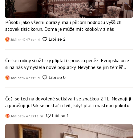
Působí jako všední obrazy, mají přitom hodnotu vyšších
stovek tisíc korun. Doma je může mít kdokoliv z nás
Události247.cz
4 d
České rodiny si už brzy připlatí spoustu peněz. Evropská unie
si na nás vymyslela nové poplatky. Nevyhne se jim téměř
nikdo
Události247.cz
6 d
Češi se teď na dovolené setkávají se značkou ZTL. Neznají ji
a porušují ji. Pak se nestačí divit, když platí mastnou pokutu
Události247.cz
11 m