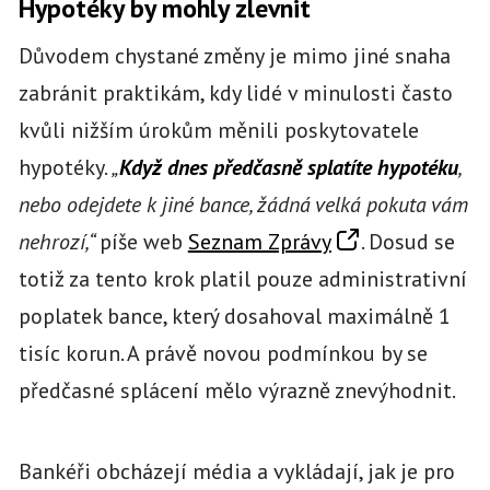
Hypotéky by mohly zlevnit
Důvodem chystané změny je mimo jiné snaha
zabránit praktikám, kdy lidé v minulosti často
kvůli nižším úrokům měnili poskytovatele
hypotéky.
„
Když dnes předčasně splatíte hypotéku
,
nebo odejdete k jiné bance, žádná velká pokuta vám
nehrozí,“
píše web
Seznam Zprávy
. Dosud se
totiž za tento krok platil pouze administrativní
poplatek bance, který dosahoval maximálně 1
tisíc korun. A právě novou podmínkou by se
předčasné splácení mělo výrazně znevýhodnit.
Bankéři obcházejí média a vykládají, jak je pro