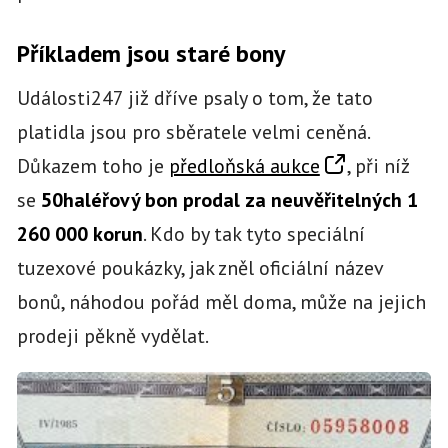
Příkladem jsou staré bony
Události247 již dříve psaly o tom, že tato
platidla jsou pro sběratele velmi ceněná.
Důkazem toho je
předloňská aukce
, při níž
se
50haléřový bon prodal za neuvěřitelných 1
260 000 korun
. Kdo by tak tyto speciální
tuzexové poukázky, jak zněl oficiální název
bonů, náhodou pořád měl doma, může na jejich
prodeji pěkně vydělat.