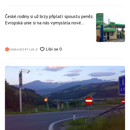
České rodiny si už brzy připlatí spoustu peněz.
Evropská unie si na nás vymyslela nové
poplatky. Nevyhne se jim téměř nikdo
Události247.cz
6 d