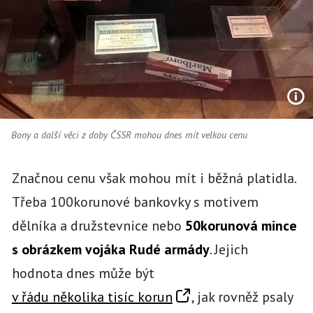
Bony a další věci z doby ČSSR mohou dnes mít velkou cenu
Značnou cenu však mohou mít i běžná platidla.
Třeba 100korunové bankovky s motivem
dělníka a družstevnice nebo
50korunová mince
s obrázkem vojáka Rudé armády
. Jejich
hodnota dnes může být
v řádu několika tisíc korun
, jak rovněž psaly