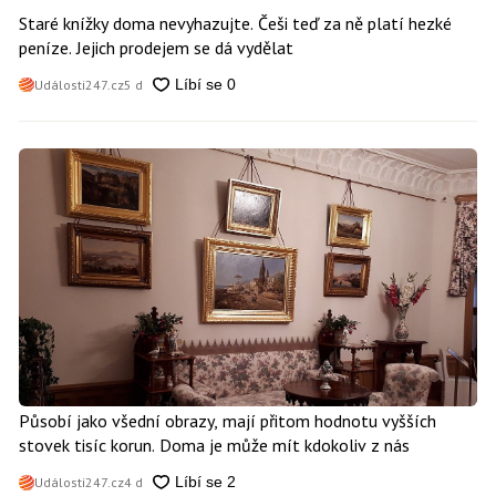
Staré knížky doma nevyhazujte. Češi teď za ně platí hezké
peníze. Jejich prodejem se dá vydělat
Události247.cz
5 d
Působí jako všední obrazy, mají přitom hodnotu vyšších
stovek tisíc korun. Doma je může mít kdokoliv z nás
Události247.cz
4 d