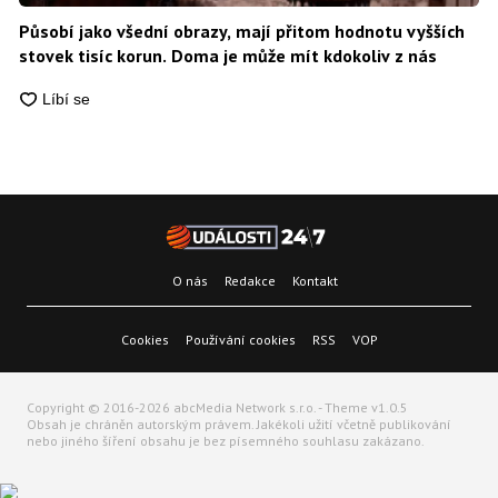
Působí jako všední obrazy, mají přitom hodnotu vyšších
stovek tisíc korun. Doma je může mít kdokoliv z nás
O nás
Redakce
Kontakt
Cookies
Používání cookies
RSS
VOP
Copyright © 2016-2026 abcMedia Network s.r.o. - Theme v1.0.5
Obsah je chráněn autorským právem. Jakékoli užití včetně publikování
nebo jiného šíření obsahu je bez písemného souhlasu zakázano.