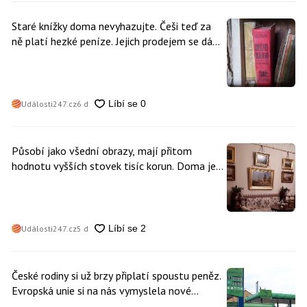
Staré knížky doma nevyhazujte. Češi teď za
ně platí hezké peníze. Jejich prodejem se dá
vydělat
Události247.cz
6 d
Působí jako všední obrazy, mají přitom
hodnotu vyšších stovek tisíc korun. Doma je
může mít kdokoliv z nás
Události247.cz
5 d
České rodiny si už brzy připlatí spoustu peněz.
Evropská unie si na nás vymyslela nové
poplatky. Nevyhne se jim téměř nikdo