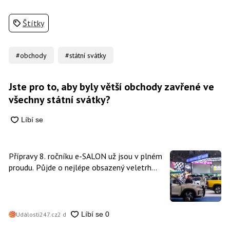
Štítky
#obchody
#státní svátky
Jste pro to, aby byly větší obchody zavřené ve
všechny státní svátky?
Přípravy 8. ročníku e-SALON už jsou v plném
proudu. Půjde o nejlépe obsazený veletrh
čisté mobility v historii
Události247.cz
2 d