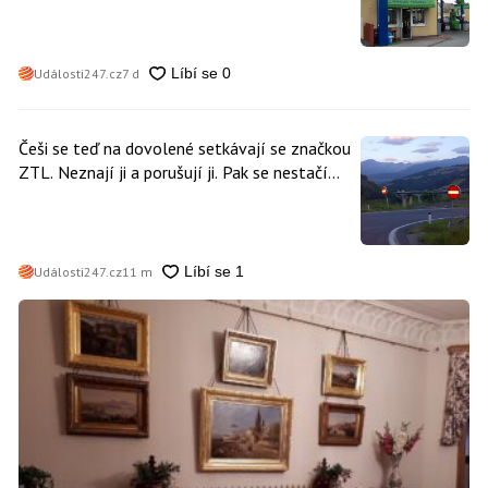
Události247.cz
7 d
Češi se teď na dovolené setkávají se značkou
ZTL. Neznají ji a porušují ji. Pak se nestačí
divit, když platí mastnou pokutu
Události247.cz
11 m