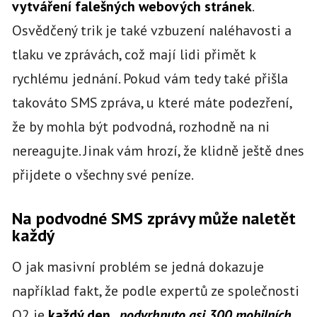
vytváření falešných webových stránek
.
Osvědčený trik je také vzbuzení naléhavosti a
tlaku ve zprávách, což mají lidi přimět k
rychlému jednání. Pokud vám tedy také přišla
takováto SMS zpráva, u které máte podezření,
že by mohla být podvodná, rozhodně na ni
nereagujte. Jinak vám hrozí, že klidně ještě dnes
přijdete o všechny své peníze.
Na podvodné SMS zprávy může naletět
každý
O jak masivní problém se jedná dokazuje
například fakt, že podle expertů ze společnosti
O2 je
každý den
„podvrhnuto asi 300 mobilních