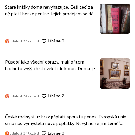
Staré knížky doma nevyhazujte. Češi teď za
ně platí hezké peníze. Jejich prodejem se dá
vydělat
Události247.cz
5 d
Působí jako všední obrazy, mají přitom
hodnotu vyšších stovek tisíc korun. Doma je
může mít kdokoliv z nás
Události247.cz
4 d
České rodiny si už brzy připlatí spoustu peněz. Evropská unie
si na nás vymyslela nové poplatky. Nevyhne se jim téměř
nikdo
Události247.cz
6 d