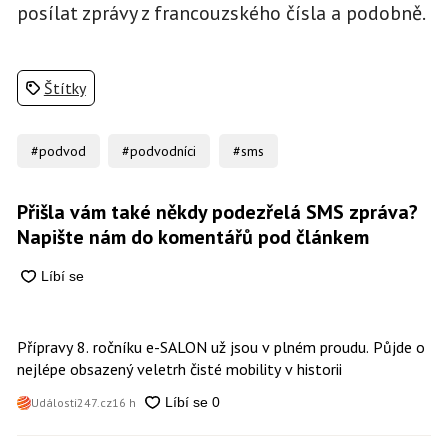
posílat zprávy z francouzského čísla a podobně.
Štítky
#podvod
#podvodníci
#sms
Přišla vám také někdy podezřelá SMS zpráva?
Napište nám do komentářů pod článkem
Přípravy 8. ročníku e-SALON už jsou v plném proudu. Půjde o
nejlépe obsazený veletrh čisté mobility v historii
Události247.cz
16 h