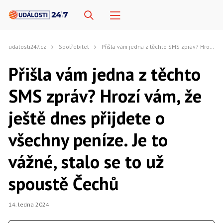
udalosti247.cz
Spotřebitel
Přišla vám jedna z těchto SMS zpráv? Hrozí vám, že ještě dnes přijdete o všechny peníze. Je to vážné, stalo se to už spoustě Čechů
Přišla vám jedna z těchto
SMS zpráv? Hrozí vám, že
ještě dnes přijdete o
všechny peníze. Je to
vážné, stalo se to už
spoustě Čechů
14. ledna 2024