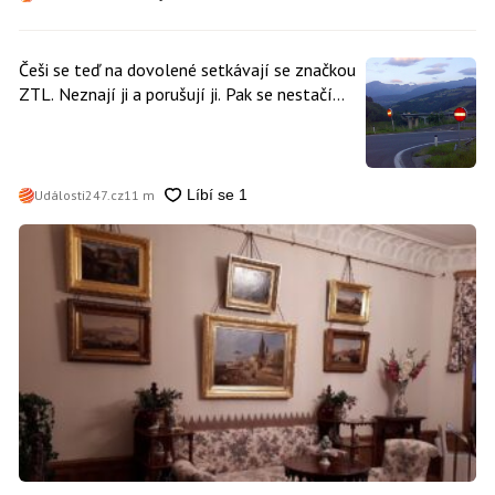
Češi se teď na dovolené setkávají se značkou
ZTL. Neznají ji a porušují ji. Pak se nestačí
divit, když platí mastnou pokutu
Události247.cz
11 m