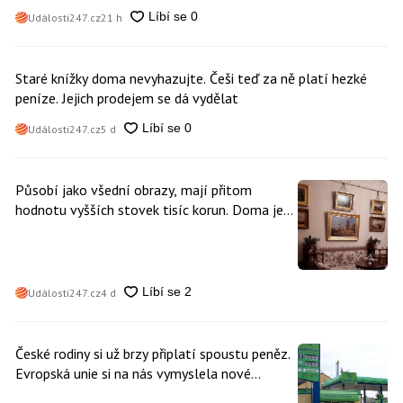
Události247.cz
21 h
Staré knížky doma nevyhazujte. Češi teď za ně platí hezké
peníze. Jejich prodejem se dá vydělat
Události247.cz
5 d
Působí jako všední obrazy, mají přitom
hodnotu vyšších stovek tisíc korun. Doma je
může mít kdokoliv z nás
Události247.cz
4 d
České rodiny si už brzy připlatí spoustu peněz.
Evropská unie si na nás vymyslela nové
poplatky. Nevyhne se jim téměř nikdo