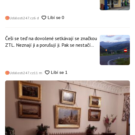
Události247.cz
6 d
Češi se teď na dovolené setkávají se značkou
ZTL. Neznají ji a porušují ji. Pak se nestačí
divit, když platí mastnou pokutu
Události247.cz
11 m