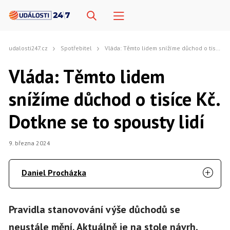
udalosti247.cz
Spotřebitel
Vláda: Těmto lidem snížíme důchod o tisíce Kč. Dotkne se to spousty lidí
Vláda: Těmto lidem
snížíme důchod o tisíce Kč.
Dotkne se to spousty lidí
9. března 2024
Daniel Procházka
Pravidla stanovování výše důchodů se
neustále mění. Aktuálně je na stole návrh,