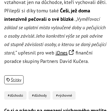
vztahovat jen na důchodce, kteří vychovali děti.
Přilepší si díky tomu také
Češi, jež doma
intenzivně pečovali o své blízké
.
„Vyměřovací
základ se uplatní místo vyloučené doby u pečujících
o osoby závislé. Jeho konkrétní výše se pak odvine
od stupně závislosti osoby, o kterou se daný pečující
stará,“
upřesnil pro web
iDnes
finanční
poradce skupiny Partners David Kučera.
Štítky
#důchodci
#důchody
#výchovné
Co si o nápadu na omezení výchovného myslíte