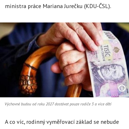
ministra práce Mariana Jurečku (KDU-ČSL).
Výchovné budou od roku 2027 dostávat pouze rodiče 3 a více dětí
A co víc, rodinný vyměřovací základ se nebude