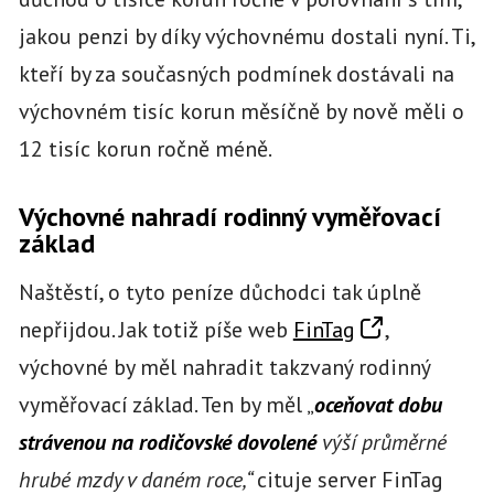
jakou penzi by díky výchovnému dostali nyní. Ti,
kteří by za současných podmínek dostávali na
výchovném tisíc korun měsíčně by nově měli o
12 tisíc korun ročně méně.
Výchovné nahradí rodinný vyměřovací
základ
Naštěstí, o tyto peníze důchodci tak úplně
nepřijdou. Jak totiž píše web
FinTag
,
výchovné by měl nahradit takzvaný rodinný
vyměřovací základ. Ten by měl „
oceňovat dobu
strávenou na rodičovské dovolené
výší průměrné
hrubé mzdy v daném roce,“
cituje server FinTag