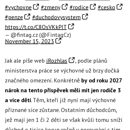
#vychovne
#zmeny
#rodice
#cesko
#penze
#duchodovysystem
https://t.co/C8OsVKkPIT
— @fintag.cz (@FintagCz)
November 15, 2023
Jak ale píše web
iRozhlas
, podle plánů
ministerstva práce se výchovné už brzy dočká
značného omezení. Konkrétně
by
od roku 2027
nárok na tento příspěvek měli mít jen rodiče 3
a více dětí
. Těm, kteří již nyní mají výchovné
přiznané sice zůstane. Ostatním důchodcům,
jež mají jen 1 či 2 děti se však kvůli tomu sníží
důchod o tisíce korun ročně v porovnání s tím,