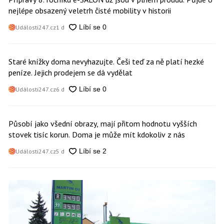
nejlépe obsazený veletrh čisté mobility v historii
Události247.cz
1 d
Staré knížky doma nevyhazujte. Češi teď za ně platí hezké
peníze. Jejich prodejem se dá vydělat
Události247.cz
6 d
Působí jako všední obrazy, mají přitom hodnotu vyšších
stovek tisíc korun. Doma je může mít kdokoliv z nás
Události247.cz
5 d