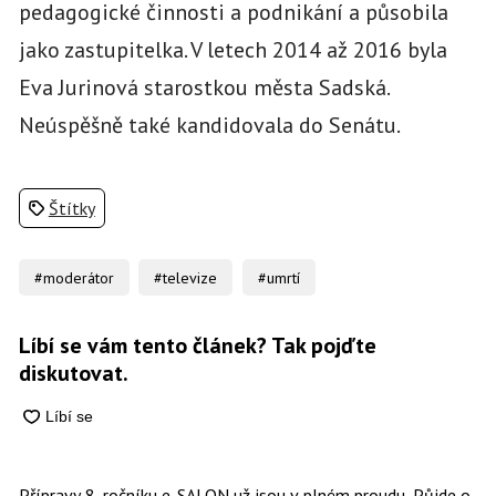
pedagogické činnosti a podnikání a působila
jako zastupitelka. V letech 2014 až 2016 byla
Eva Jurinová starostkou města Sadská.
Neúspěšně také kandidovala do Senátu.
Štítky
#moderátor
#televize
#umrtí
Líbí se vám tento článek? Tak pojďte
diskutovat.
Přípravy 8. ročníku e-SALON už jsou v plném proudu. Půjde o