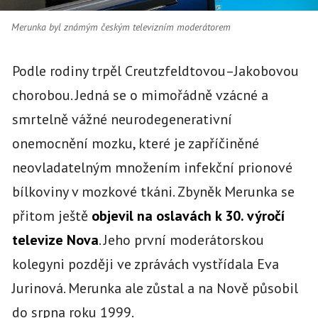
Merunka byl známým českým televizním moderátorem
Podle rodiny trpěl Creutzfeldtovou–Jakobovou
chorobou. Jedná se o mimořádně vzácné a
smrtelně vážné neurodegenerativní
onemocnění mozku, které je zapříčiněné
neovladatelným množením infekční prionové
bílkoviny v mozkové tkáni. Zbyněk Merunka se
přitom ještě
objevil na oslavách k 30. výročí
televize Nova
. Jeho první moderátorskou
kolegyni později ve zprávách vystřídala Eva
Jurinová. Merunka ale zůstal a na Nově působil
do srpna roku 1999.