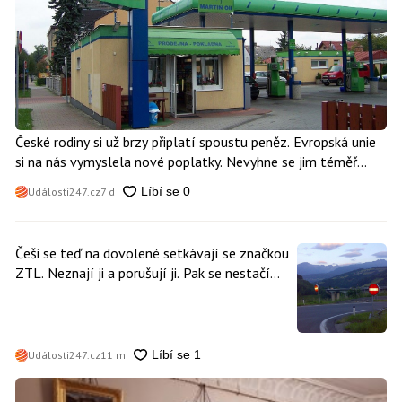
České rodiny si už brzy připlatí spoustu peněz. Evropská unie
si na nás vymyslela nové poplatky. Nevyhne se jim téměř
nikdo
Události247.cz
7 d
Češi se teď na dovolené setkávají se značkou
ZTL. Neznají ji a porušují ji. Pak se nestačí
divit, když platí mastnou pokutu
Události247.cz
11 m