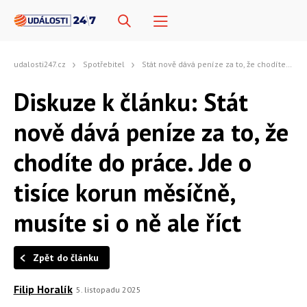
udalosti247.cz
Spotřebitel
Stát nově dává peníze za to, že chodíte do práce. Jde o tisíce korun měsíčně, musíte si o ně ale říct
Diskuze k článku: Stát
nově dává peníze za to, že
chodíte do práce. Jde o
tisíce korun měsíčně,
musíte si o ně ale říct
Zpět do článku
Filip Horalík
5. listopadu 2025