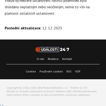
Pokud by některé ustanovení těchto podmínek bylo
shledáno neplatným nebo neúčinným, nemá to vliv na
platnost ostatních ustanovení.
Poslední aktualizace:
12. 12. 2025
O nás
Redakce
Kontakt
Cookies
Používání cookies
RSS
VOP
Copyright © 2016-2026 abcMedia Network s.r.o. - Theme v1.0.5
Obsah je chráněn autorským právem. Jakékoli užití včetně publikování
nebo jiného šíření obsahu je bez písemného souhlasu zakázano.