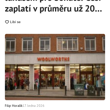
zaplatí v průměru už 200
Kč, nárůst cen je enormní
Filip Horalík
17. ledna 2026