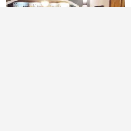
8. září 2025
Daniel Procházka
Musela být uzavřena jedna z nejoblíbenějších restaurací. Našli
se tam katastrofální věci, hygiena na bodu mrazu