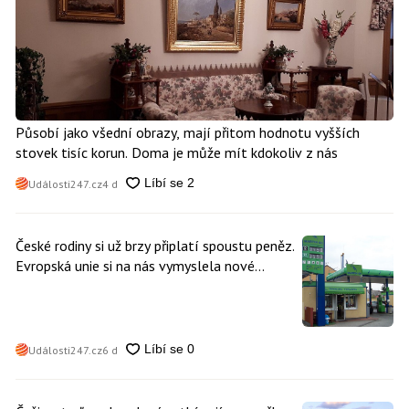
Působí jako všední obrazy, mají přitom hodnotu vyšších
stovek tisíc korun. Doma je může mít kdokoliv z nás
Události247.cz
4 d
České rodiny si už brzy připlatí spoustu peněz.
Evropská unie si na nás vymyslela nové
poplatky. Nevyhne se jim téměř nikdo
Události247.cz
6 d