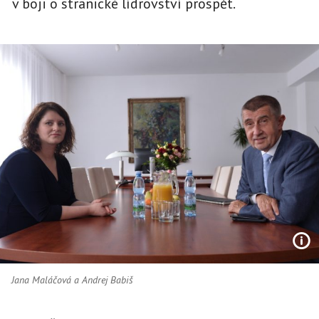
v boji o stranické lídrovství prospět.
Jana Maláčová a Andrej Babiš