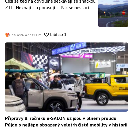
Češi se teď na dovolené setkávají se značkou
ZTL. Neznají ji a porušují ji. Pak se nestačí
divit, když platí mastnou pokutu
Události247.cz
11 m
Přípravy 8. ročníku e-SALON už jsou v plném proudu.
Půjde o nejlépe obsazený veletrh čisté mobility v historii