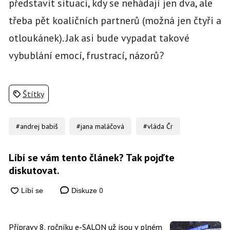
představit situaci, kdy se nehádají jen dva, ale
třeba pět koaličních partnerů (možná jen čtyři a
otloukánek). Jak asi bude vypadat takové
vybublání emocí, frustrací, názorů?
Štítky
#andrej babiš
#jana maláčová
#vláda Čr
Líbí se vám tento článek? Tak pojďte
diskutovat.
0
Diskuze
Přípravy 8. ročníku e-SALON už jsou v plném