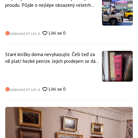
proudu. Půjde o nejlépe obsazený veletrh
čisté mobility v historii
Události247.cz
1 d
Staré knížky doma nevyhazujte. Češi teď za
ně platí hezké peníze. Jejich prodejem se dá
vydělat
Události247.cz
5 d