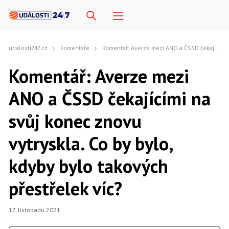
udalosti247.cz
Komentáře
Komentář: Averze mezi ANO a ČSSD čekajícími na svůj konec znovu vytryskla. Co by bylo, kdyby bylo takových přestřelek víc?
Komentář: Averze mezi
ANO a ČSSD čekajícími na
svůj konec znovu
vytryskla. Co by bylo,
kdyby bylo takových
přestřelek víc?
17. listopadu 2021