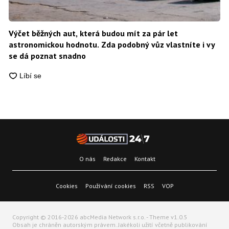
Výčet běžných aut, která budou mít za pár let
astronomickou hodnotu. Zda podobný vůz vlastníte i vy
se dá poznat snadno
O nás
Redakce
Kontakt
Cookies
Používání cookies
RSS
VOP
Copyright © 2016-2026 abcMedia Network s.r.o. - Theme v1.0.5
Obsah je chráněn autorským právem. Jakékoli užití včetně publikování