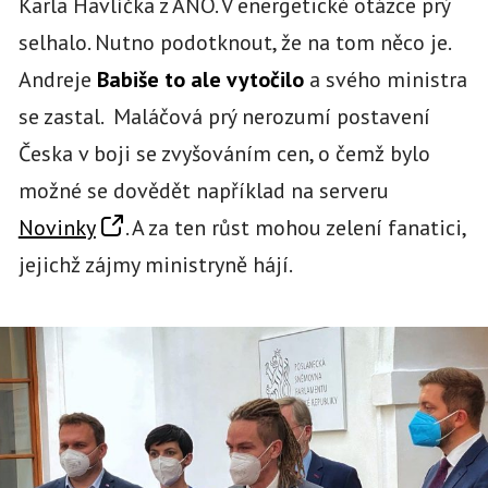
Karla Havlíčka z ANO. V energetické otázce prý
selhalo. Nutno podotknout, že na tom něco je.
Andreje
Babiše to ale vytočilo
a svého ministra
se zastal. Maláčová prý nerozumí postavení
Česka v boji se zvyšováním cen, o čemž bylo
možné se dovědět například na serveru
Novinky
. A za ten růst mohou zelení fanatici,
jejichž zájmy ministryně hájí.