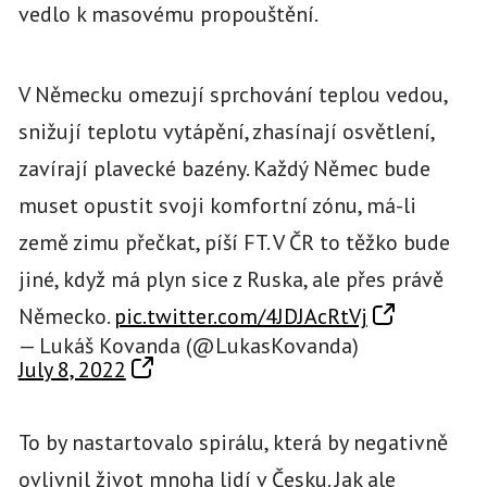
vedlo k masovému propouštění.
V Německu omezují sprchování teplou vedou,
snižují teplotu vytápění, zhasínají osvětlení,
zavírají plavecké bazény. Každý Němec bude
muset opustit svoji komfortní zónu, má-li
země zimu přečkat, píší FT. V ČR to těžko bude
jiné, když má plyn sice z Ruska, ale přes právě
Německo.
pic.twitter.com/4JDJAcRtVj
— Lukáš Kovanda (@LukasKovanda)
July 8, 2022
To by nastartovalo spirálu, která by negativně
ovlivnil život mnoha lidí v Česku. Jak ale