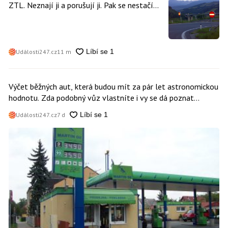
ZTL. Neznají ji a porušují ji. Pak se nestačí
divit, když platí mastnou pokutu
Události247.cz
11 m
Výčet běžných aut, která budou mít za pár let astronomickou
hodnotu. Zda podobný vůz vlastníte i vy se dá poznat
snadno
Události247.cz
7 d