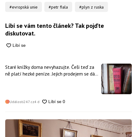
#evropská unie
#petr fiala
#plyn z ruska
Líbí se vám tento článek? Tak pojďte
diskutovat.
Staré knížky doma nevyhazujte. Češi teď za
ně platí hezké peníze. Jejich prodejem se dá
vydělat
Události247.cz
4 d