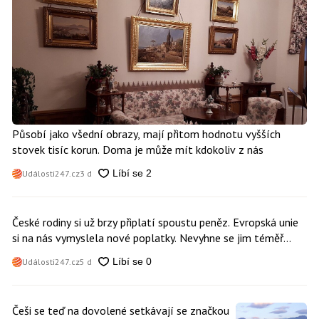
Působí jako všední obrazy, mají přitom hodnotu vyšších
stovek tisíc korun. Doma je může mít kdokoliv z nás
Události247.cz
3 d
České rodiny si už brzy připlatí spoustu peněz. Evropská unie
si na nás vymyslela nové poplatky. Nevyhne se jim téměř
nikdo
Události247.cz
5 d
Češi se teď na dovolené setkávají se značkou