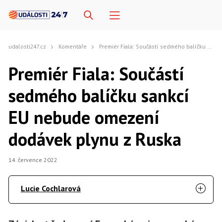
udalosti247.cz
Komentáře
Premiér Fiala: Součástí sedmého balíčku sankcí EU nebude omezení dodávek plynu z Ruska
Premiér Fiala: Součástí
sedmého balíčku sankcí
EU nebude omezení
dodávek plynu z Ruska
14. července 2022
Lucie Cochlarová